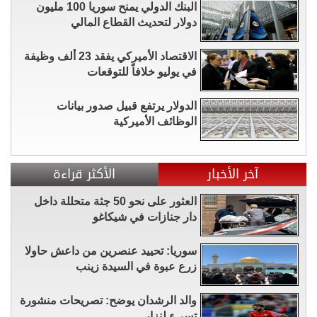
البنك الدولي يمنح سوريا 100 مليون
دولار لتحديث القطاع المالي
الاقتصاد الأميركي يفقد 23 ألف وظيفة
في يوليو خلافاً للتوقعات
الدولار يرتفع قبيل صدور بيانات
الوظائف الأميركية
آخر الأخبار
الأكثر قراءة
العثور على نحو 50 جثة متحللة داخل
دار جنازات في شيكاغو
سوريا: تحييد عنصرين من داعش حاولا
زرع عبوة في السيدة زينب
والد الرشدان يوضح: تصريحات منشورة
تسيء لنزار