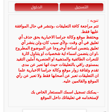
التسجيل
الدخول
تنويه :
تتم مراجعة كافة التعليقات ،وتنشر في حال الموافقة
عليها فقط.
ويحتفظ موقع وكالة جراسا الاخبارية بحق حذف أي
تعليق في أي وقت ،ولأي سبب كان،ولن ينشر أي
تعليق يتضمن اساءة أوخروجا عن الموضوع المطروح
،او ان يتضمن اسماء اية شخصيات او يتناول اثارة
للنعرات الطائفية والمذهبية او العنصرية آملين التقيد
بمستوى راقي بالتعليقات حيث انها تعبر عن مدى
تقدم وثقافة زوار موقع وكالة جراسا الاخبارية علما
ان التعليقات تعبر عن أصحابها فقط ولا تعبر عن رأي
الموقع والقائمين عليه.
- يمكنك تسجيل اسمك المستعار الخاص بك
لإستخدامه في تعليقاتك داخل الموقع