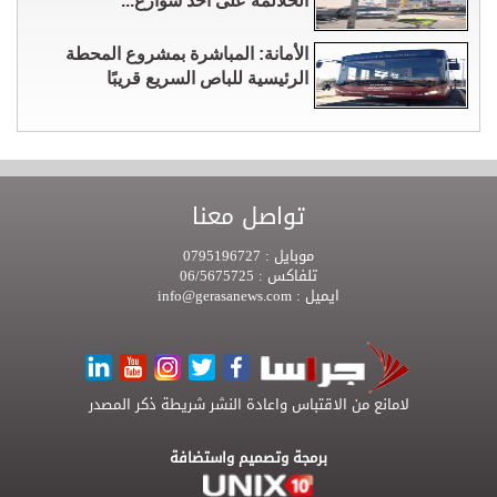
الحلالمه على أحد شوارع...
الأمانة: المباشرة بمشروع المحطة
الرئيسية للباص السريع قريبًا
تواصل معنا
موبايل :
0795196727
تلفاكس :
06/5675725
ايميل :
info@gerasanews.com
لامانع من الاقتباس واعادة النشر شريطة ذكر المصدر
برمجة وتصميم واستضافة