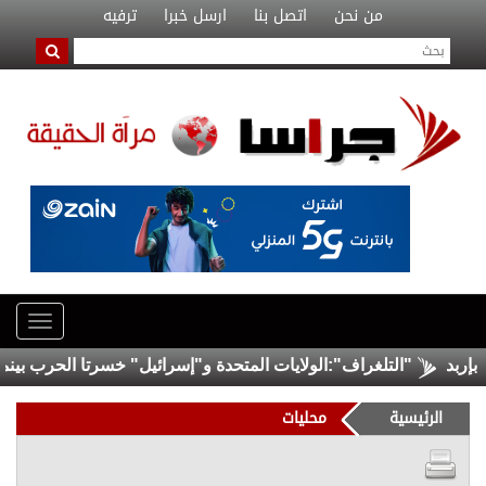
من نحن
اتصل بنا
ارسل خبرا
ترفيه
"التلغراف":الولايات المتحدة و"إسرائيل" خسرتا الحرب بينما خر
الرئيسية
محليات