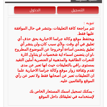
التسجيل
الدخول
تنويه :
تتم مراجعة كافة التعليقات ،وتنشر في حال الموافقة
عليها فقط.
ويحتفظ موقع وكالة جراسا الاخبارية بحق حذف أي
تعليق في أي وقت ،ولأي سبب كان،ولن ينشر أي
تعليق يتضمن اساءة أوخروجا عن الموضوع المطروح
،او ان يتضمن اسماء اية شخصيات او يتناول اثارة
للنعرات الطائفية والمذهبية او العنصرية آملين التقيد
بمستوى راقي بالتعليقات حيث انها تعبر عن مدى
تقدم وثقافة زوار موقع وكالة جراسا الاخبارية علما
ان التعليقات تعبر عن أصحابها فقط ولا تعبر عن رأي
الموقع والقائمين عليه.
- يمكنك تسجيل اسمك المستعار الخاص بك
لإستخدامه في تعليقاتك داخل الموقع