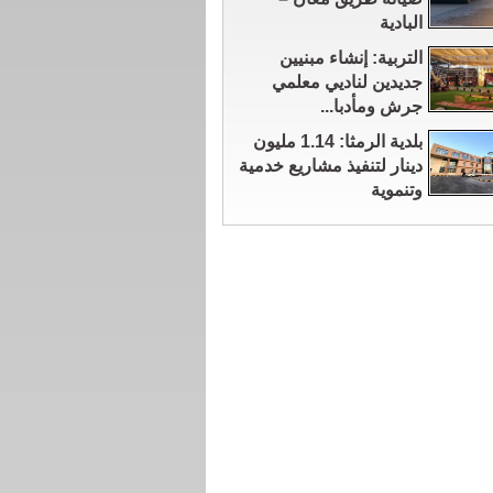
البادية
التربية: إنشاء مبنيين
جديدين لناديي معلمي
جرش ومأدبا...
بلدية الرمثا: 1.14 مليون
دينار لتنفيذ مشاريع خدمية
وتنموية