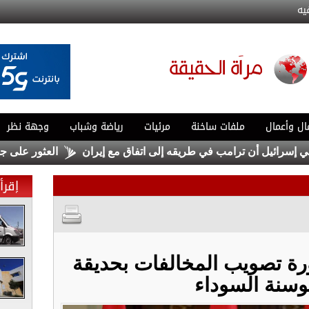
يه
ال وأعمال
ملفات ساخنة
مرئيات
رياضة وشباب
وجهة نظر
العثور على جثة شخص 
إقرأ 
رة تصويب المخالفات بحديقة
سنة السوداء