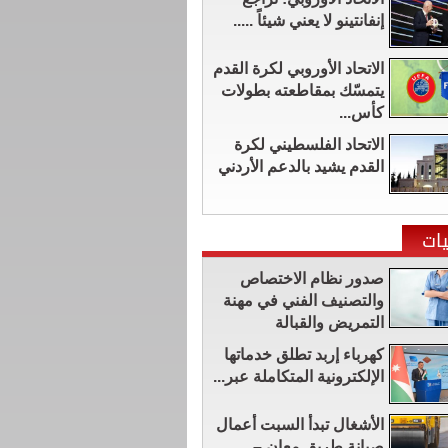
إنفانتينو لا يعني شيئاً .....
الاتحاد الأوروبي لكرة القدم
يتمسّك بمقاطعته بطولات
كأس...
الاتحاد الفلسطيني لكرة
القدم يشيد بالدعم الأردني
ات
صدور نظام الاختصاص
والتصنيف الفني في مهنة
التمريض والقبالة
كهرباء إربد تطلق خدماتها
الإلكترونية المتكاملة عبر...
الأشغال تبدأ السبت أعمال
صيانة طريق معان –