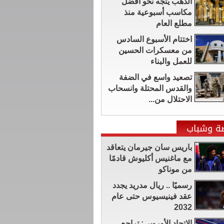
الذهب يتجه نحو أفضل
مكاسب أسبوعية منذ
مطلع العام
اختتام الأسبوع السادس
من معسكرات الحسين
للعمل والبناء
تصعيد واسع في الضفة
والقدس المحتلة وانسحاب
الاحتلال من...
ضة وشباب
باريس سان جيرمان يتعاقد
مع ماغنيس أكليوش قادمًا
من موناكو
رسميًا .. ريال مدريد يجدد
عقد فينيسيوس حتى عام
2032
الاتحاد الأوروبي: تراجع