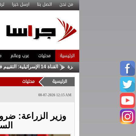
من نحن
اتصل بنا
ارسل خبرا
ترف
الرئيسية
محليات
عرب وعالم
م
دد خروقات الاحتلال في غزة
القناة 14 الإسرائيلية: التقييم في إسرائيل أن ترامب في طريقه إلى اتفاق مع إيران
الرئيسية
محليات
08-07-2026 12:15 AM
وزير الزراعة: ضرو
السو