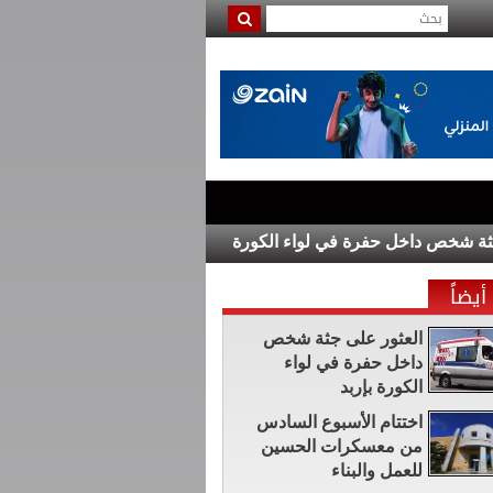
داخل حفرة في لواء الكورة بإربد
"التلغراف":الولايات المتحدة
أيضاً
العثور على جثة شخص
داخل حفرة في لواء
الكورة بإربد
اختتام الأسبوع السادس
من معسكرات الحسين
للعمل والبناء