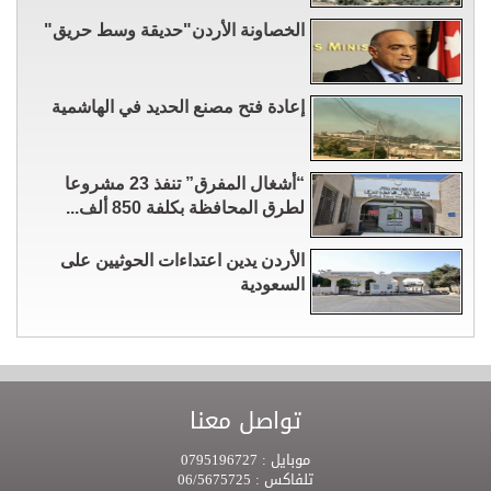
الخصاونة الأردن"حديقة وسط حريق"
إعادة فتح مصنع الحديد في الهاشمية
“أشغال المفرق” تنفذ 23 مشروعا
لطرق المحافظة بكلفة 850 ألف...
الأردن يدين اعتداءات الحوثيين على
السعودية
تواصل معنا
موبايل :
0795196727
تلفاكس :
06/5675725