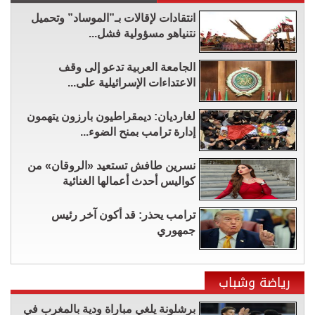
انتقادات لإقالات بـ”الموساد” وتحميل
نتنياهو مسؤولية فشل...
الجامعة العربية تدعو إلى وقف
الاعتداءات الإسرائيلية على...
لغارديان: ديمقراطيون بارزون يتهمون
إدارة ترامب بمنح الضوء...
نسرين طافش تستعيد «الروقان» من
كواليس أحدث أعمالها الغنائية
ترامب يحذر: قد أكون آخر رئيس
جمهوري
رياضة وشباب
برشلونة يلغي مباراة ودية بالمغرب في