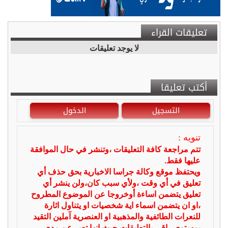
تعليقات القراء
لا يوجد تعليقات
أكتب تعليقا
التسجيل
الدخول
تنويه :
تتم مراجعة كافة التعليقات ،وتنشر في حال الموافقة
عليها فقط.
ويحتفظ موقع وكالة جراسا الاخبارية بحق حذف أي
تعليق في أي وقت ،ولأي سبب كان،ولن ينشر أي
تعليق يتضمن اساءة أوخروجا عن الموضوع المطروح
،او ان يتضمن اسماء اية شخصيات او يتناول اثارة
للنعرات الطائفية والمذهبية او العنصرية آملين التقيد
بمستوى راقي بالتعليقات حيث انها تعبر عن مدى