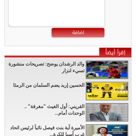
اضافة
إقرأ أيضاً
والد الرشدان يوضح: تصريحات منشورة
تسيء لنزار
الحسين إربد يضم السلمان من الرمثا
القريني: أول الغيث "مغرفة" ..
الوحدات أمام...
الأميرة آية بنت فيصل نائباً لرئيس اتحاد
غرب آسيا للكرة...