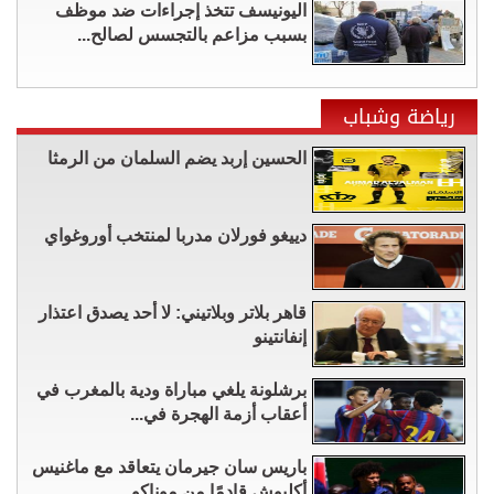
اليونيسف تتخذ إجراءات ضد موظف
بسبب مزاعم بالتجسس لصالح...
رياضة وشباب
الحسين إربد يضم السلمان من الرمثا
دييغو فورلان مدربا لمنتخب أوروغواي
قاهر بلاتر وبلاتيني: لا أحد يصدق اعتذار
إنفانتينو
برشلونة يلغي مباراة ودية بالمغرب في
أعقاب أزمة الهجرة في...
باريس سان جيرمان يتعاقد مع ماغنيس
أكليوش قادمًا من موناكو