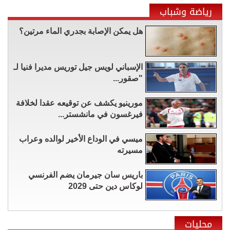
رياضة وشباب
هل يمكن الإصابة بجدري الماء مرتين؟
الإسباني لويس جيل توريس مديرا فنيا لـ
"صقور...
مورينيو يكشف عن توقيعه عقدا لخلافة
فيرغسون في مانشستر...
ميسي في الوداع الأخير لوالده وعراب
مسيرته
باريس سان جيرمان يضم الفرنسي
لوكاس دين حتى 2029
محليات