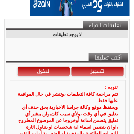
تعليقات القراء
لا يوجد تعليقات
أكتب تعليقا
التسجيل
الدخول
تنويه :
تتم مراجعة كافة التعليقات ،وتنشر في حال الموافقة
عليها فقط.
ويحتفظ موقع وكالة جراسا الاخبارية بحق حذف أي
تعليق في أي وقت ،ولأي سبب كان،ولن ينشر أي
تعليق يتضمن اساءة أوخروجا عن الموضوع المطروح
،او ان يتضمن اسماء اية شخصيات او يتناول اثارة
للنعرات الطائفية والمذهبية او العنصرية آملين التقيد