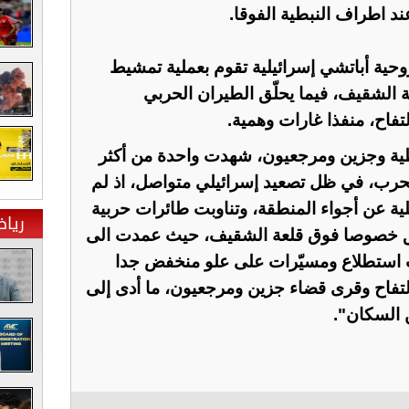
د اطراف النبطية الفوقا.
وحية أباتشي إسرائيلية تقوم بعملية تمشيط
الشقيف، فيما يحلّق الطيران الحربي
تفاح، منفذا غارات وهمية.
طية وجزين ومرجعيون، شهدت واحدة من أكثر
اع الحرب، في ظل تصعيد إسرائيلي متواصل، اذ لم
لية عن أجواء المنطقة، وتناوبت طائرات حربية
ريا
يق خصوصا فوق قلعة الشقيف، حيث عمدت الى
 استطلاع ومسيّرات على علو منخفض جدا
لتفاح وقرى قضاء جزين ومرجعيون، ما أدى إلى
 السكان".