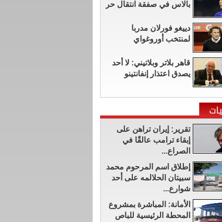
بالاس في صفقة انتقال حر
دييغو فورلان مدربا
لمنتخب أوروغواي
قاهر بلاتر وبلاتيني: لا أحد
يصدق اعتذار إنفانتينو
ات
تقرير: إيران تراهن على
إبقاء ترامب عالقًا في
الصراع...
إطلاق اسم المرحوم محمد
سبيتان الحلالمه على أحد
شوارع...
الأمانة: المباشرة بمشروع
المحطة الرئيسية للباص