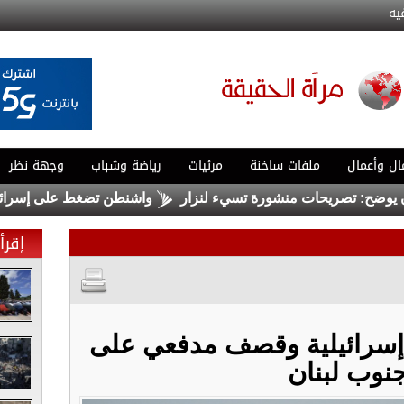
يه
ال وأعمال
ملفات ساخنة
مرئيات
رياضة وشباب
وجهة نظر
ح: تصريحات منشورة تسيء لنزار
واشنطن تضغط على إسرائيل لبد
إقرأ 
إسرائيلية وقصف مدفعي على
نوب لبنان