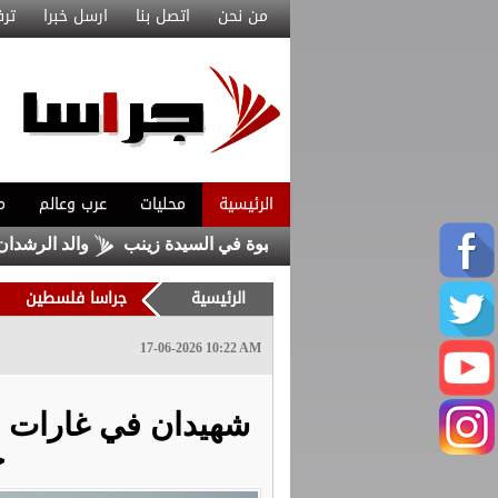
من نحن
اتصل بنا
ارسل خبرا
ترف
الرئيسية
محليات
عرب وعالم
م
رين من داعش حاولا زرع عبوة في السيدة زينب
والد الرشدان يوض
الرئيسية
جراسا فلسطين
17-06-2026 10:22 AM
شهيدان في غارات 
ج