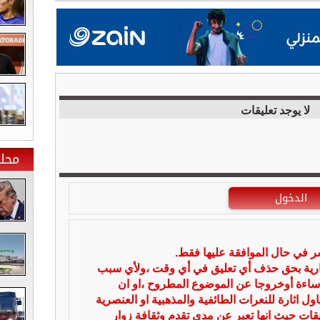
لا يوجد تعليقات
محلي
الدخول
شر في حال الموافقة عليها فقط.
بارية بحق حذف أي تعليق في أي وقت ،ولأي سبب
ساءة أوخروجا عن الموضوع المطروح ،او ان
ل اثارة للنعرات الطائفية والمذهبية او العنصرية
يقات حيث انها تعبر عن مدى تقدم وثقافة زوار