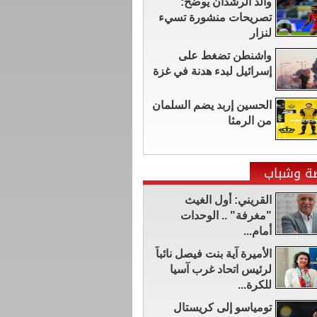
والد الرشدان يوضح:
تصريحات منشورة تسيء
لنزار
واشنطن تضغط على
إسرائيل لبدء هدنة في غزة
الحسين إربد يضم السلمان
من الرمثا
ضة وشباب
القريني: أول الغيث
"مغرفة" .. الوحدات
أمام...
الأميرة آية بنت فيصل نائباً
لرئيس اتحاد غرب آسيا
للكرة...
تومياسو إلى كريستال