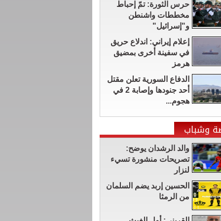
حرس الثورة: تمّ إحباط
مخططات واشنطن
و"إسرائيل"
إعلام إيراني: اندلاع حريق
في سفينة أخرى بمضيق
هرمز
الدفاع السورية تعلن مقتل
أحد جنودها وإصابة 2 في
هجوم...
ضة وشباب
والد الرشدان يوضح:
تصريحات منشورة تسيء
لنزار
الحسين إربد يضم السلمان
من الرمثا
القريني: أول الغيث