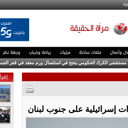
يه
ال وأعمال
ملفات ساخنة
مرئيات
رياضة وشباب
وجهة نظر
ى الكرك الحكومي ينجح في استئصال ورم معقد في قعر الجمجمة
إقرأ 
ت إسرائيلية على جنوب لبنان