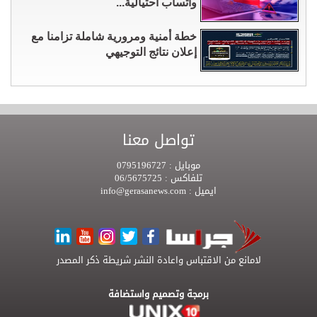
واتساب احتيالية...
خطة أمنية ومرورية شاملة تزامنا مع
إعلان نتائج التوجيهي
تواصل معنا
موبايل :
0795196727
تلفاكس :
06/5675725
ايميل :
info@gerasanews.com
لامانع من الاقتباس واعادة النشر شريطة ذكر المصدر
برمجة وتصميم واستضافة