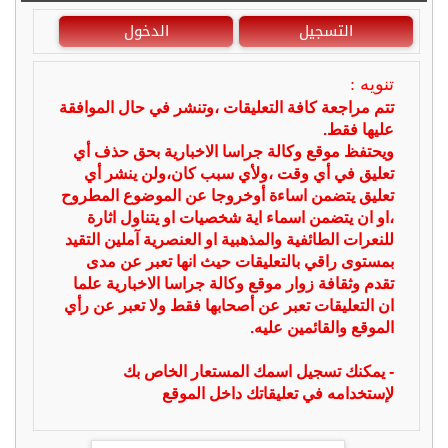
التسجيل
الدخول
تنويه :
تتم مراجعة كافة التعليقات ،وتنشر في حال الموافقة
عليها فقط.
ويحتفظ موقع وكالة جراسا الاخبارية بحق حذف أي
تعليق في أي وقت ،ولأي سبب كان،ولن ينشر أي
تعليق يتضمن اساءة أوخروجا عن الموضوع المطروح
،او ان يتضمن اسماء اية شخصيات او يتناول اثارة
للنعرات الطائفية والمذهبية او العنصرية آملين التقيد
بمستوى راقي بالتعليقات حيث انها تعبر عن مدى
تقدم وثقافة زوار موقع وكالة جراسا الاخبارية علما
ان التعليقات تعبر عن أصحابها فقط ولا تعبر عن رأي
الموقع والقائمين عليه.
- يمكنك تسجيل اسمك المستعار الخاص بك
لإستخدامه في تعليقاتك داخل الموقع