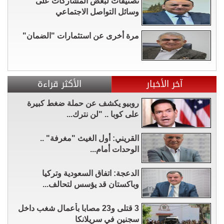
تصنيفات لبعض المشاركات على
وسائل التواصل الاجتماعي
مرة أخرى عن استثمارات "الضمان"
آخر الأخبار
الأكثر قراءة
روبيو يكشف عن حملة ضغط كبيرة
على كوبا .. "لن نترك...
القريني: أول الغيث "مغرفة" ..
الوحدات أمام...
الدعجة: اتفاق السعودية وتركيا
وباكستان قد يؤسس لتحالف...
3 قتلى و23 مصابا بأعمال شغب داخل
سجنين في سريلانكا