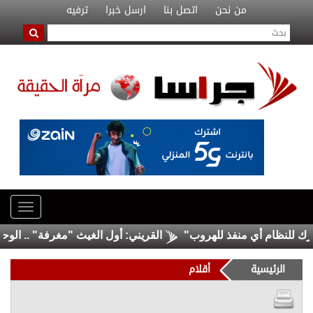
من نحن
اتصل بنا
ارسل خبرا
ترفيه
ظام أي منفذ للهروب"
القريني: أول الغيث "مغرفة" .. الوحدات أمام
الرئيسية
أقلام