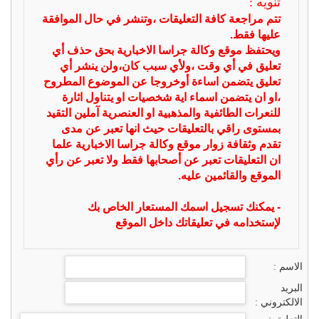
تنويه :
تتم مراجعة كافة التعليقات ،وتنشر في حال الموافقة
عليها فقط.
ويحتفظ موقع وكالة جراسا الاخبارية بحق حذف أي
تعليق في أي وقت ،ولأي سبب كان،ولن ينشر أي
تعليق يتضمن اساءة أوخروجا عن الموضوع المطروح
،او ان يتضمن اسماء اية شخصيات او يتناول اثارة
للنعرات الطائفية والمذهبية او العنصرية آملين التقيد
بمستوى راقي بالتعليقات حيث انها تعبر عن مدى
تقدم وثقافة زوار موقع وكالة جراسا الاخبارية علما
ان التعليقات تعبر عن أصحابها فقط ولا تعبر عن رأي
الموقع والقائمين عليه.
- يمكنك تسجيل اسمك المستعار الخاص بك
لإستخدامه في تعليقاتك داخل الموقع
الاسم :
البريد
الالكتروني :