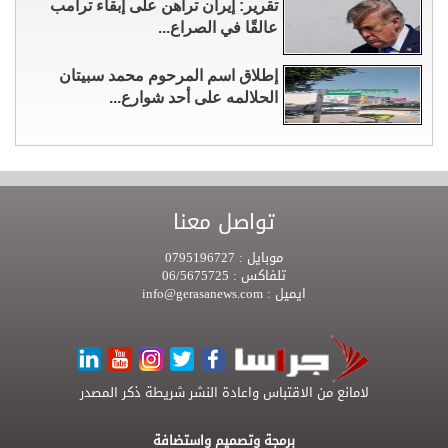
تقرير: إيران تراهن على إبقاء ترامب
عالقًا في الصراع...
إطلاق اسم المرحوم محمد سبيتان
الحلالمه على أحد شوارع...
تواصل معنا
موبايل :
0795196727
تلفاكس :
06/5675725
ايميل :
info@gerasanews.com
لامانع من الاقتباس واعادة النشر شريطة ذكر المصدر
برمجة وتصميم واستضافة