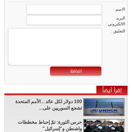
الاسم :
البريد
الالكتروني :
التعليق :
اضافة
إقرأ أيضاً
100 دولار لكل عائد .. الأمم المتحدة
تشجع السوريين على...
حرس الثورة: تمّ إحباط مخططات
واشنطن و"إسرائيل"