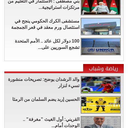
بني مصطفى : الاستثمار في التعليم من
مرتكزات استراتيجية...
مستشفى الكرك الحكومي ينجح في
استئصال ورم معقد في قعر الجمجمة
100 دولار لكل عائد .. الأمم المتحدة
تشجع السوريين على...
رياضة وشباب
والد الرشدان يوضح: تصريحات منشورة
تسيء لنزار
الحسين إربد يضم السلمان من الرمثا
القريني: أول الغيث "مغرفة" ..
الوحدات أمام...