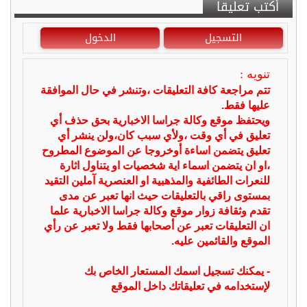
أكتب تعليقا
التسجيل
الدخول
تنويه :
تتم مراجعة كافة التعليقات ،وتنشر في حال الموافقة
عليها فقط.
ويحتفظ موقع وكالة جراسا الاخبارية بحق حذف أي
تعليق في أي وقت ،ولأي سبب كان،ولن ينشر أي
تعليق يتضمن اساءة أوخروجا عن الموضوع المطروح
،او ان يتضمن اسماء اية شخصيات او يتناول اثارة
للنعرات الطائفية والمذهبية او العنصرية آملين التقيد
بمستوى راقي بالتعليقات حيث انها تعبر عن مدى
تقدم وثقافة زوار موقع وكالة جراسا الاخبارية علما
ان التعليقات تعبر عن أصحابها فقط ولا تعبر عن رأي
الموقع والقائمين عليه.
- يمكنك تسجيل اسمك المستعار الخاص بك
لإستخدامه في تعليقاتك داخل الموقع