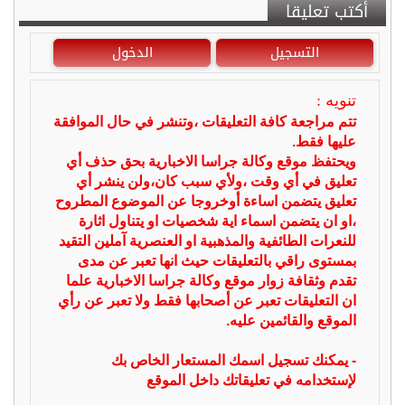
أكتب تعليقا
التسجيل
الدخول
تنويه :
تتم مراجعة كافة التعليقات ،وتنشر في حال الموافقة
عليها فقط.
ويحتفظ موقع وكالة جراسا الاخبارية بحق حذف أي
تعليق في أي وقت ،ولأي سبب كان،ولن ينشر أي
تعليق يتضمن اساءة أوخروجا عن الموضوع المطروح
،او ان يتضمن اسماء اية شخصيات او يتناول اثارة
للنعرات الطائفية والمذهبية او العنصرية آملين التقيد
بمستوى راقي بالتعليقات حيث انها تعبر عن مدى
تقدم وثقافة زوار موقع وكالة جراسا الاخبارية علما
ان التعليقات تعبر عن أصحابها فقط ولا تعبر عن رأي
الموقع والقائمين عليه.
- يمكنك تسجيل اسمك المستعار الخاص بك
لإستخدامه في تعليقاتك داخل الموقع