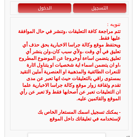
التسجيل
الدخول
تنويه :
تتم مراجعة كافة التعليقات ،وتنشر في حال الموافقة
عليها فقط.
ويحتفظ موقع وكالة جراسا الاخبارية بحق حذف أي
تعليق في أي وقت ،ولأي سبب كان،ولن ينشر أي
تعليق يتضمن اساءة أوخروجا عن الموضوع المطروح
،او ان يتضمن اسماء اية شخصيات او يتناول اثارة
للنعرات الطائفية والمذهبية او العنصرية آملين التقيد
بمستوى راقي بالتعليقات حيث انها تعبر عن مدى
تقدم وثقافة زوار موقع وكالة جراسا الاخبارية علما
ان التعليقات تعبر عن أصحابها فقط ولا تعبر عن رأي
الموقع والقائمين عليه.
- يمكنك تسجيل اسمك المستعار الخاص بك
لإستخدامه في تعليقاتك داخل الموقع