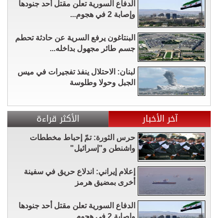
الدفاع السورية تعلن مقتل أحد جنودها
وإصابة 2 في هجوم...
البنتاغون يرفع السرية عن حادثة تحطم
جسم طائر مجهول بداخله...
لبنان: الاحتلال ينفذ تفجيرات في ميس
الجبل وحولا وطلوسة
آخر الأخبار
الأكثر قراءة
حرس الثورة: تمّ إحباط مخططات
واشنطن و"إسرائيل"
إعلام إيراني: اندلاع حريق في سفينة
أخرى بمضيق هرمز
الدفاع السورية تعلن مقتل أحد جنودها
وإصابة 2 في هجوم...