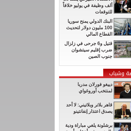
ألف وظيفة في يوليو خلافاً
للتوقعات
البنك الدولي يمنح سوريا
100 مليون دولار لتحديث
القطاع المالي
قتيل و6 جرحى في زلزال
ضرب إقليم سيتشوان ​
جنوب الصين
ضة وشباب
دييغو فورلان مدربا
لمنتخب أوروغواي
قاهر بلاتر وبلاتيني: لا أحد
يصدق اعتذار إنفانتينو
برشلونة يلغي مباراة ودية