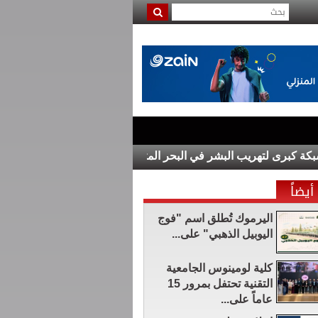
برى لتهريب البشر في البحر المتوسط
الاقتصاد الأميركي يفقد 23 ألف وظيفة في يوليو خلافاً للتوقعات
أيضاً
اليرموك تُطلق اسم "فوج
اليوبيل الذهبي" على...
كلية لومينوس الجامعية
التقنية تحتفل بمرور 15
عاماً على...