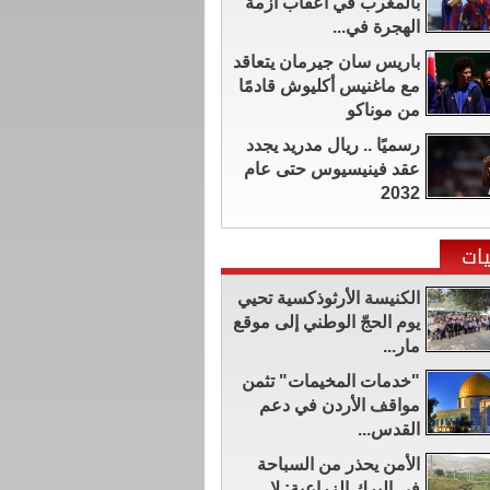
بالمغرب في أعقاب أزمة
الهجرة في...
باريس سان جيرمان يتعاقد
مع ماغنيس أكليوش قادمًا
من موناكو
رسميًا .. ريال مدريد يجدد
عقد فينيسيوس حتى عام
2032
ات
الكنيسة الأرثوذكسية تحيي
يوم الحجّ الوطني إلى موقع
مار...
"خدمات المخيمات" تثمن
مواقف الأردن في دعم
القدس...
الأمن يحذر من السباحة
في البرك الزراعية: لا