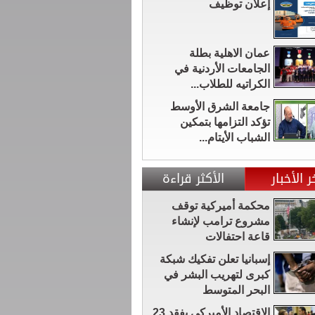
إعلان توظيف
عمان الاهلية بطلة
الجامعات الأردنية في
الكراتيه للطلاب...
جامعة الشرق الأوسط
تؤكد التزامها بتمكين
الشباب الأيتام...
ر الأخبار
الأكثر قراءة
محكمة أميركية توقف
مشروع ترامب لإنشاء
قاعة احتفالات
إسبانيا تعلن تفكيك شبكة
كبرى لتهريب البشر في
البحر المتوسط
الاقتصاد الأميركي يفقد 23