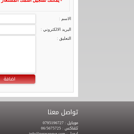
- يمكنك تسجيل اسمك المستعار ا
الاسم :
البريد الالكتروني :
التعليق :
اضافة
تواصل معنا
موبايل :
0795196727
تلفاكس :
06/5675725
ايميل :
info@gerasanews.com