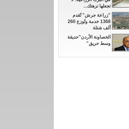
تجعلها نزهتك...
"زراعة جرش" تُقدم
1368 خدمة وتُوزع 260
ألف شتلة
الخصاونة الأردن"حديقة
وسط حريق"