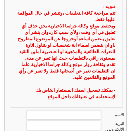
تنويه :
تتم مراجعة كافة التعليقات ،وتنشر في حال الموافقة
عليها فقط.
ويحتفظ موقع وكالة جراسا الاخبارية بحق حذف أي
تعليق في أي وقت ،ولأي سبب كان،ولن ينشر أي
تعليق يتضمن اساءة أوخروجا عن الموضوع المطروح
،او ان يتضمن اسماء اية شخصيات او يتناول اثارة
للنعرات الطائفية والمذهبية او العنصرية آملين التقيد
بمستوى راقي بالتعليقات حيث انها تعبر عن مدى
تقدم وثقافة زوار موقع وكالة جراسا الاخبارية علما
ان التعليقات تعبر عن أصحابها فقط ولا تعبر عن رأي
الموقع والقائمين عليه.
- يمكنك تسجيل اسمك المستعار الخاص بك
لإستخدامه في تعليقاتك داخل الموقع
الاسم :
البريد
الالكتروني :