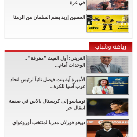
في غزة
الحسين إربد يضم السلمان من الرمثا
رياضة وشباب
القريني: أول الغيث "مغرفة" ..
الوحدات أمام...
الأميرة آية بنت فيصل نائباً لرئيس اتحاد
غرب آسيا للكرة...
تومياسو إلى كريستال بالاس في صفقة
انتقال حر
دييغو فورلان مدربا لمنتخب أوروغواي