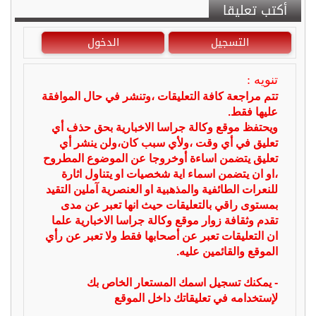
أكتب تعليقا
التسجيل
الدخول
تنويه :
تتم مراجعة كافة التعليقات ،وتنشر في حال الموافقة
عليها فقط.
ويحتفظ موقع وكالة جراسا الاخبارية بحق حذف أي
تعليق في أي وقت ،ولأي سبب كان،ولن ينشر أي
تعليق يتضمن اساءة أوخروجا عن الموضوع المطروح
،او ان يتضمن اسماء اية شخصيات او يتناول اثارة
للنعرات الطائفية والمذهبية او العنصرية آملين التقيد
بمستوى راقي بالتعليقات حيث انها تعبر عن مدى
تقدم وثقافة زوار موقع وكالة جراسا الاخبارية علما
ان التعليقات تعبر عن أصحابها فقط ولا تعبر عن رأي
الموقع والقائمين عليه.
- يمكنك تسجيل اسمك المستعار الخاص بك
لإستخدامه في تعليقاتك داخل الموقع