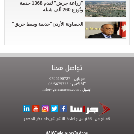
"زراعة جرش" تُقدم 1368 خدمة
وتُوزع 260 ألف شتلة
الخصاونة الأردن"حديقة وسط حريق"
تواصل معنا
موبايل :
0795196727
تلفاكس :
06/5675725
ايميل :
info@gerasanews.com
لامانع من الاقتباس واعادة النشر شريطة ذكر المصدر
برمجة وتصميم واستضافة