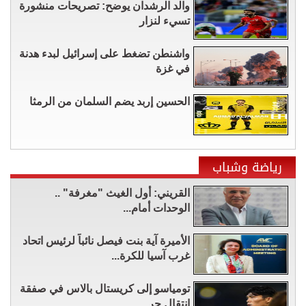
والد الرشدان يوضح: تصريحات منشورة
تسيء لنزار
واشنطن تضغط على إسرائيل لبدء هدنة
في غزة
الحسين إربد يضم السلمان من الرمثا
رياضة وشباب
القريني: أول الغيث "مغرفة" ..
الوحدات أمام...
الأميرة آية بنت فيصل نائباً لرئيس اتحاد
غرب آسيا للكرة...
تومياسو إلى كريستال بالاس في صفقة
انتقال حر