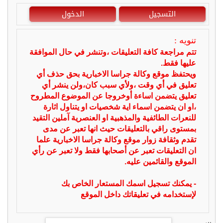
التسجيل
الدخول
تنويه :
تتم مراجعة كافة التعليقات ،وتنشر في حال الموافقة
عليها فقط.
ويحتفظ موقع وكالة جراسا الاخبارية بحق حذف أي
تعليق في أي وقت ،ولأي سبب كان،ولن ينشر أي
تعليق يتضمن اساءة أوخروجا عن الموضوع المطروح
،او ان يتضمن اسماء اية شخصيات او يتناول اثارة
للنعرات الطائفية والمذهبية او العنصرية آملين التقيد
بمستوى راقي بالتعليقات حيث انها تعبر عن مدى
تقدم وثقافة زوار موقع وكالة جراسا الاخبارية علما
ان التعليقات تعبر عن أصحابها فقط ولا تعبر عن رأي
الموقع والقائمين عليه.
- يمكنك تسجيل اسمك المستعار الخاص بك
لإستخدامه في تعليقاتك داخل الموقع