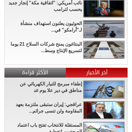
نائب أمريكي: "اتفاقية مكة" إنجاز جديد
يحسب لترامب
الحوثيون يعلنون استهداف منشأة
لـ"أرامكو" في...
البنتاغون يمنح شركات السلاح 21 يوما
لتسريع الإنتاج وسط...
آخر الأخبار
الأكثر قراءة
إطفاء مبرمج للتيار الكهربائي عن
مناطق في دير علا يوم غد
عراقجي: إيران ستبقى ملتزمة بعهد
المقاومة ولن تنسى جرائم...
المستقلة للانتخاب تفتح باب اعتماد
الصحفيين لتغطية...