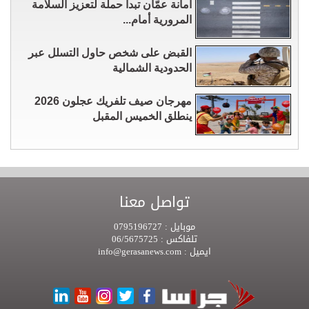
أمانة عمّان تبدأ حملة لتعزيز السلامة
المرورية أمام...
القبض على شخص حاول التسلل عبر
الحدودية الشمالية
مهرجان صيف تلفريك عجلون 2026
ينطلق الخميس المقبل
تواصل معنا
موبايل :
0795196727
تلفاكس :
06/5675725
ايميل :
info@gerasanews.com