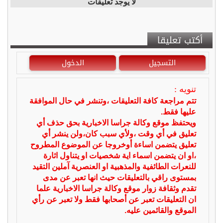
لا يوجد تعليقات
أكتب تعليقا
التسجيل
الدخول
تنويه :
تتم مراجعة كافة التعليقات ،وتنشر في حال الموافقة
عليها فقط.
ويحتفظ موقع وكالة جراسا الاخبارية بحق حذف أي
تعليق في أي وقت ،ولأي سبب كان،ولن ينشر أي
تعليق يتضمن اساءة أوخروجا عن الموضوع المطروح
،او ان يتضمن اسماء اية شخصيات او يتناول اثارة
للنعرات الطائفية والمذهبية او العنصرية آملين التقيد
بمستوى راقي بالتعليقات حيث انها تعبر عن مدى
تقدم وثقافة زوار موقع وكالة جراسا الاخبارية علما
ان التعليقات تعبر عن أصحابها فقط ولا تعبر عن رأي
الموقع والقائمين عليه.