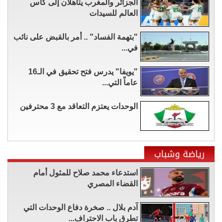
الجزائر والمغرب يتأهلان إلى كأس
العالم للسيدات
"بتهمة الفساد" .. أمر بالقبض على نائب
في...
"يويفا" يدرس فتح تحقيق في الـ16
عاماً التي...
الوحدات يعتزم التعاقد مع 3 محترفين
رياضة وشباب
استدعاء محمد صلاح للمثول أمام
القضاء المصري
آدم بلال .. صخرة دفاع الوحدات التي
تطرق باب الاحتراف...