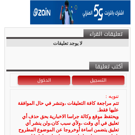
تعليقات القراء
لا يوجد تعليقات
أكتب تعليقا
التسجيل
الدخول
تنويه :
تتم مراجعة كافة التعليقات ،وتنشر في حال الموافقة
عليها فقط.
ويحتفظ موقع وكالة جراسا الاخبارية بحق حذف أي
تعليق في أي وقت ،ولأي سبب كان،ولن ينشر أي
تعليق يتضمن اساءة أوخروجا عن الموضوع المطروح