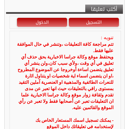
أكتب تعليقا
التسجيل
الدخول
تنويه :
تتم مراجعة كافة التعليقات ،وتنشر في حال الموافقة
عليها فقط.
ويحتفظ موقع وكالة جراسا الاخبارية بحق حذف أي
تعليق في أي وقت ،ولأي سبب كان،ولن ينشر أي
تعليق يتضمن اساءة أوخروجا عن الموضوع المطروح
،او ان يتضمن اسماء اية شخصيات او يتناول اثارة
للنعرات الطائفية والمذهبية او العنصرية آملين التقيد
بمستوى راقي بالتعليقات حيث انها تعبر عن مدى
تقدم وثقافة زوار موقع وكالة جراسا الاخبارية علما
ان التعليقات تعبر عن أصحابها فقط ولا تعبر عن رأي
الموقع والقائمين عليه.
- يمكنك تسجيل اسمك المستعار الخاص بك
لإستخدامه في تعليقاتك داخل الموقع