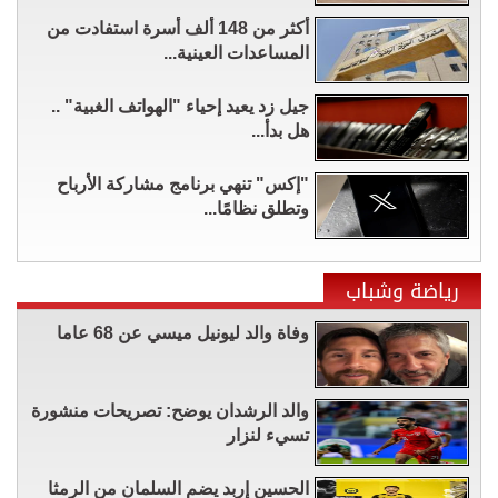
أكثر من 148 ألف أسرة استفادت من
المساعدات العينية...
جيل زد يعيد إحياء "الهواتف الغبية" ..
هل بدأ...
"إكس" تنهي برنامج مشاركة الأرباح
وتطلق نظامًا...
رياضة وشباب
وفاة والد ليونيل ميسي عن 68 عاما
والد الرشدان يوضح: تصريحات منشورة
تسيء لنزار
الحسين إربد يضم السلمان من الرمثا