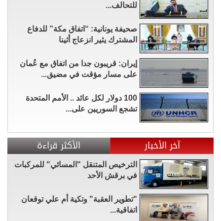
للتحالف...
صحيفة يونانية: “اتفاق مكة” للدفاع
المشترك يثير انزعاج أثينا
إيران: قريبون جدا من اتفاق مع عُمان
على مسار مؤقت في مضيق...
100 دولار لكل عائد .. الأمم المتحدة
تشجع السوريين على...
آخر الأخبار
الأكثر قراءة
الترخيص المتنقل "المسائي" للمركبات
في برقش الأحد
"تطوير العقبة" وتكية أم علي توقعان
اتفاقية...