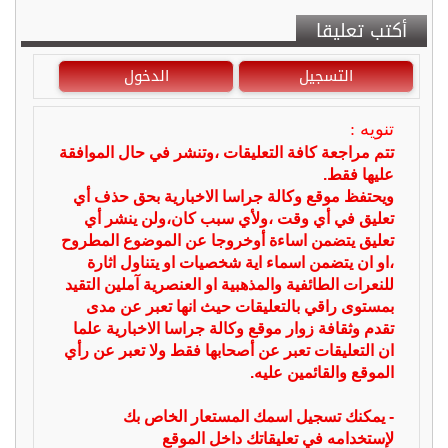
أكتب تعليقا
التسجيل
الدخول
تنويه :
تتم مراجعة كافة التعليقات ،وتنشر في حال الموافقة
عليها فقط.
ويحتفظ موقع وكالة جراسا الاخبارية بحق حذف أي
تعليق في أي وقت ،ولأي سبب كان،ولن ينشر أي
تعليق يتضمن اساءة أوخروجا عن الموضوع المطروح
،او ان يتضمن اسماء اية شخصيات او يتناول اثارة
للنعرات الطائفية والمذهبية او العنصرية آملين التقيد
بمستوى راقي بالتعليقات حيث انها تعبر عن مدى
تقدم وثقافة زوار موقع وكالة جراسا الاخبارية علما
ان التعليقات تعبر عن أصحابها فقط ولا تعبر عن رأي
الموقع والقائمين عليه.
- يمكنك تسجيل اسمك المستعار الخاص بك
لإستخدامه في تعليقاتك داخل الموقع