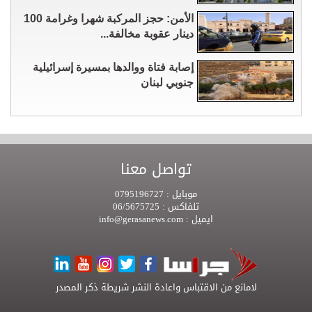
الأمن: حجز المركبة شهرا وغرامة 100
دينار عقوبة مخالفة...
إصابة فتاة ووالدها بمسيرة إسرائيلية
جنوبي لبنان
تواصل معنا
موبايل :
0795196727
تلفاكس :
06/5675725
ايميل :
info@gerasanews.com
لامانع من الاقتباس واعادة النشر شريطة ذكر المصدر