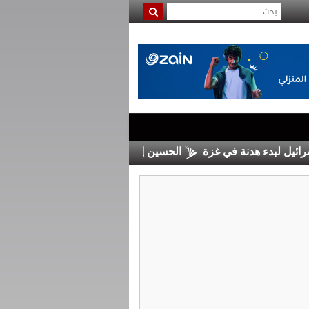
ل لبدء هدنة في غزة
الحسين إربد يضم السلمان من الرمثا
مج