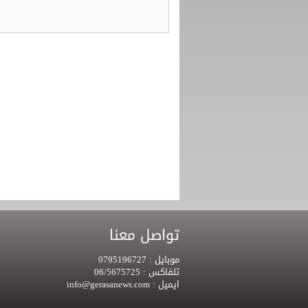
تواصل معنا
موبايل :
0795196727
تلفاكس :
06/5675725
ايميل :
info@gerasanews.com