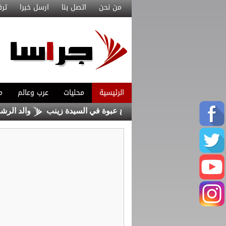
من نحن
اتصل بنا
ارسل خبرا
ترف
الرئيسية
محليات
عرب وعالم
م
د عنصرين من داعش حاولا زرع عبوة في السيدة زينب
والد الرشدا