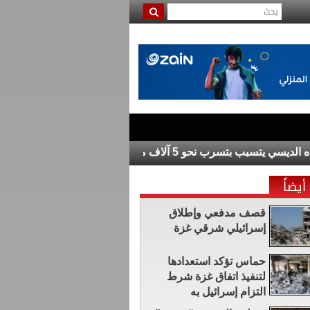
 نحو 5 آلاف متر مكعب يوميا
مؤسسة “هند رجب” تت
أيضاً
قصف مدفعي وإطلاق
إسرائيلي شرقي غزة
حماس تؤكد استعدادها
لتنفيذ اتفاق غزة شرط
التزام إسرائيل به