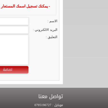
- يمكنك تسجيل اسمك المستعار ا
الاسم :
البريد الالكتروني :
التعليق :
اضافة
تواصل معنا
موبايل :
0795196727