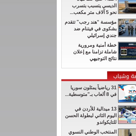
الديسي يتسبب بتسرب
نحو 5 آلاف متر مكعب...
مؤسسة “هند رجب” تتقدم
بشكوى في فيتنام ضد
جندي إسرائيلي
خطة أمنية ومرورية
شاملة تزامنا مع إعلان
نتائج التوجيهي
ضة وشباب
31 رياضياً يمثلون سوريا
في 8 ألعاب بـ"متوسطية...
13 ميدالية للأردن في
اليوم الثاني لبطولة الحسن
للتايكواندو
المنتخب الوطني النسوي