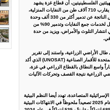
هيئتين الفلسطينيتين، أن قطاع غزة يشهد
تدهوراً بيئياً حاداً نتيجة تراكم ما يقارب 710 آلاف طن من النفايات المنزلية،
ونحو 60 مليون طن من الأنقاض الناتجة عن تدمير أكثر من 330 ألف وحدة
سكنية، في ظل انهيار شبه كامل لخدمات جمع النفايات وتدمير 90% من
 انتشار التلوث والأمراض، ويزيد من حدة
في.
 طال الأراضي الزراعية، واستند إلى تقرير
حديث صادر عن برنامج الأمم المتحدة للأقمار الصناعية (UNOSAT) الذي أكد
اراً واسع النطاق بالقطاع الزراعي في غزة،
 86% من الأراضي الزراعية نتيجة القصف وتحركات الآليات
الإسرائيلية المتصاعدة، تهدد أيضا النظم البيئية
في الضفة الغربية، حيث شهد عام 2025 تصعيداً ملحوظاً في الانتهاكات البيئية
الإسرائيلية بالضفة، وقد سجل 685 انتهاكاً مقارنةً بـ535 انتهاكاً في عام 2024.