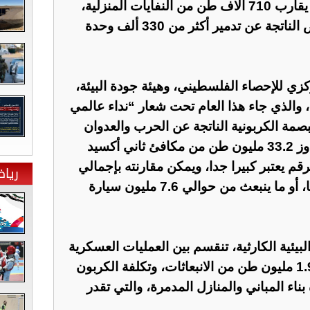
تدهوراً بيئياً حاداً بفعل تراكم ما يقارب 710 آلاف طن من النفايات المنزلية،
ونحو 60 مليون طن من الأنقاض الناتجة عن تدمير أكثر من 330 ألف وحدة
زي للإحصاء الفلسطيني، وهيئة جودة البيئة،
”، والذي جاء هذا العام تحت شعار “نداء عالمي
صمة الكربونية الناتجة عن الحرب والعدوان
المستمرين على قطاع غزة تجاوز 33.2 مليون طن من مكافئ ثاني أكسيد
لرقم يعتبر كبيرا جدا، ويمكن مقارنته بإجمالي
ريا
الانبعاثات السنوية لدولة بأكملها، أو ما ينبعث من حوالي 7.6 مليون سيارة
لبيئية الكارثية، تنقسم بين العمليات العسكرية
المباشرة، التي أنتجت حوالي 1.9 مليون طن من الانبعاثات، وتكلفة الكربون
بناء المباني والمنازل المدمرة، والتي تقدر