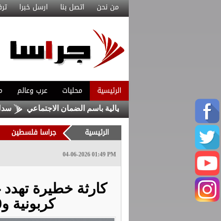
من نحن
اتصل بنا
ارسل خبرا
ترف
الرئيسية
محليات
عرب وعالم
م
 من رسائل واتساب احتيالية باسم الضمان الاجتماعي
سدل ذيب تحصد
الرئيسية
جراسا فلسطين
04-06-2026 01:49 PM
كربونية و720 ألف طن نفايات