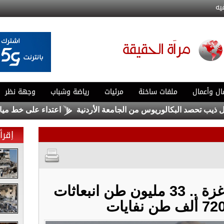
يه
ال وأعمال
ملفات ساخنة
مرئيات
رياضة وشباب
وجهة نظر
 البكالوريوس من الجامعة الأردنية
اعتداء على خط مياه الديسي يتسبب بتسرب
إقرأ 
كارثة خطيرة تهدد غزة .. 33 مليون طن انبعاثات