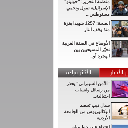
منظمة التحرير: “حونينو”
الإسرائيلية تمول وتحمي
مستوطنين...
الصحة: 1257 شهيدا بغزة
منذ وقف النار
الأوضاع في الضفة الغربية
تخيّر المسيحيين بين
الهجرة أو...
ر الأخبار
الأكثر قراءة
"الأمن السيبراني" يحذر
من رسائل واتساب
احتيالية...
سدل ذيب تحصد
البكالوريوس من الجامعة
الأردنية
اعتداء على خط مياه