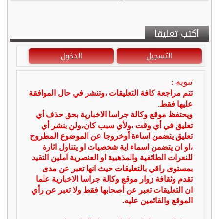
أكتب تعليقا
التسجيل
الدخول
تنويه :
تتم مراجعة كافة التعليقات ،وتنشر في حال الموافقة
عليها فقط.
ويحتفظ موقع وكالة جراسا الاخبارية بحق حذف أي
تعليق في أي وقت ،ولأي سبب كان،ولن ينشر أي
تعليق يتضمن اساءة أوخروجا عن الموضوع المطروح
،او ان يتضمن اسماء اية شخصيات او يتناول اثارة
للنعرات الطائفية والمذهبية او العنصرية آملين التقيد
بمستوى راقي بالتعليقات حيث انها تعبر عن مدى
تقدم وثقافة زوار موقع وكالة جراسا الاخبارية علما
ان التعليقات تعبر عن أصحابها فقط ولا تعبر عن رأي
الموقع والقائمين عليه.