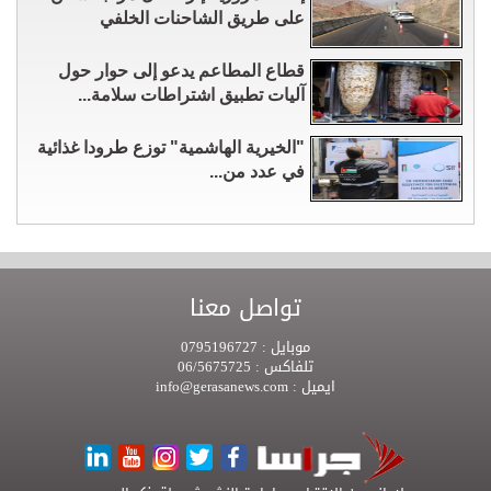
على طريق الشاحنات الخلفي
قطاع المطاعم يدعو إلى حوار حول
آليات تطبيق اشتراطات سلامة...
"الخيرية الهاشمية" توزع طرودا غذائية
في عدد من...
تواصل معنا
موبايل :
0795196727
تلفاكس :
06/5675725
ايميل :
info@gerasanews.com