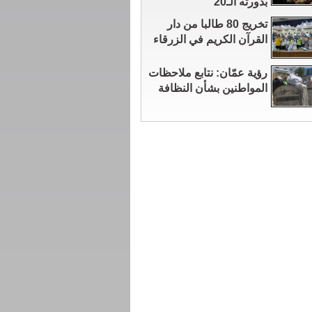
بدورته الـ20
تخريج 80 طالبا من دار
القرآن الكريم في الزرقاء
رؤية عمّان: نتابع ملاحظات
المواطنين بشأن النظافة