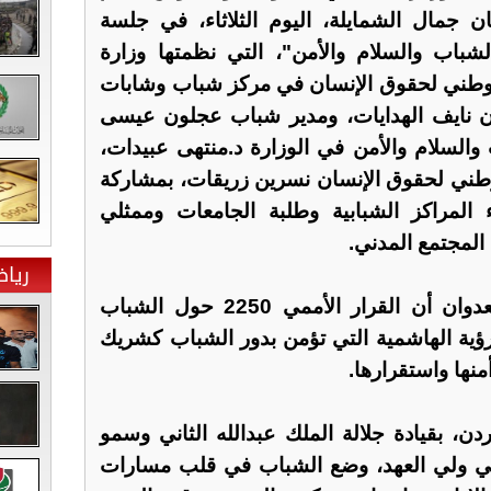
 جمال الشمايلة، اليوم الثلاثاء، في جلسة
ة حول القرار 2250 "الشباب والسلام والأمن"، التي نظمتها وزارة
لوطني لحقوق الإنسان في مركز شباب وشابات
نايف الهدايات، ومدير شباب عجلون عيسى
والسلام والأمن في الوزارة د.منتهى عبيدات،
طني لحقوق الإنسان نسرين زريقات، بمشاركة
 المراكز الشبابية وطلبة الجامعات وممثلي
لمجتمع المدني.
ريا
وخلال الجلسة أكد الدكتور العدوان أن القرار الأممي 2250 حول الشباب
للرؤية الهاشمية التي تؤمن بدور الشباب كشريك
نها واستقرارها.
ردن، بقيادة جلالة الملك عبدالله الثاني وسمو
ثاني ولي العهد، وضع الشباب في قلب مسارات