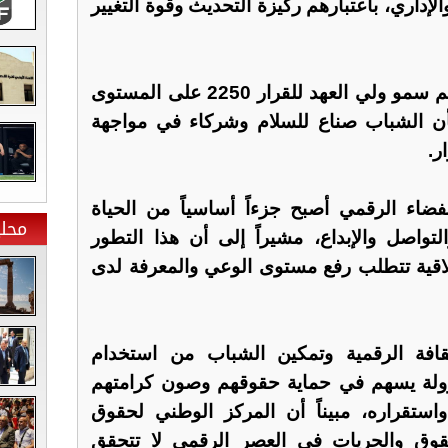
لإداري، باعتبارهم ركيزة التحديث وقوة التغيير
وأضاف الدكتور العدوان أن دعم سمو ولي العهد للقرار 2250 على المستوى
أن الشباب صناع للسلام وشركاء في مواجهة
ر.
فضاء الرقمي أصبح جزءاً أساسياً من الحياة
محلي
التواصل والإبداع، مشيراً إلى أن هذا التطور
لاقية تتطلب رفع مستوى الوعي والمعرفة لدى
ثقافة الرقمية وتمكين الشباب من استخدام
ؤولة يسهم في حماية حقوقهم وصون كرامتهم
ستقراره، مبيناً أن المركز الوطني لحقوق
حقوق والحريات في العصر الرقمي لا تتحقق