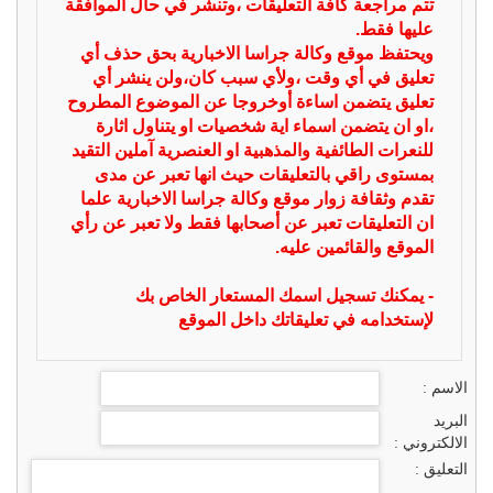
تتم مراجعة كافة التعليقات ،وتنشر في حال الموافقة
عليها فقط.
ويحتفظ موقع وكالة جراسا الاخبارية بحق حذف أي
تعليق في أي وقت ،ولأي سبب كان،ولن ينشر أي
تعليق يتضمن اساءة أوخروجا عن الموضوع المطروح
،او ان يتضمن اسماء اية شخصيات او يتناول اثارة
للنعرات الطائفية والمذهبية او العنصرية آملين التقيد
بمستوى راقي بالتعليقات حيث انها تعبر عن مدى
تقدم وثقافة زوار موقع وكالة جراسا الاخبارية علما
ان التعليقات تعبر عن أصحابها فقط ولا تعبر عن رأي
الموقع والقائمين عليه.
- يمكنك تسجيل اسمك المستعار الخاص بك
لإستخدامه في تعليقاتك داخل الموقع
الاسم :
البريد
الالكتروني :
التعليق :