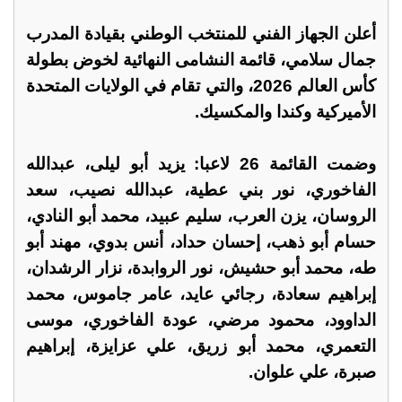
أعلن الجهاز الفني للمنتخب الوطني بقيادة المدرب
جمال سلامي، قائمة النشامى النهائية لخوض بطولة
كأس العالم 2026، والتي تقام في الولايات المتحدة
الأميركية وكندا والمكسيك.
وضمت القائمة 26 لاعبا: يزيد أبو ليلى، عبدالله
الفاخوري، نور بني عطية، عبدالله نصيب، سعد
الروسان، يزن العرب، سليم عبيد، محمد أبو النادي،
حسام أبو ذهب، إحسان حداد، أنس بدوي، مهند أبو
طه، محمد أبو حشيش، نور الروابدة، نزار الرشدان،
إبراهيم سعادة، رجائي عايد، عامر جاموس، محمد
الداوود، محمود مرضي، عودة الفاخوري، موسى
التعمري، محمد أبو زريق، علي عزايزة، إبراهيم
صبرة، علي علوان.