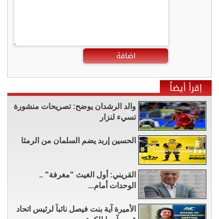
اضافة
إقرأ أيضاً
والد الرشدان يوضح: تصريحات منشورة
تسيء لنزار
الحسين إربد يضم السلمان من الرمثا
القريني: أول الغيث "مغرفة" ..
الوحدات أمام...
الأميرة آية بنت فيصل نائباً لرئيس اتحاد