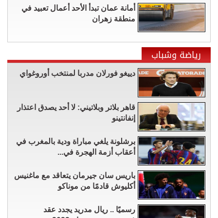
أمانة عمان تبدأ الأحد أعمال تعبيد في
منطقة زهران
رياضة وشباب
دييغو فورلان مدربا لمنتخب أوروغواي
قاهر بلاتر وبلاتيني: لا أحد يصدق اعتذار
إنفانتينو
برشلونة يلغي مباراة ودية بالمغرب في
أعقاب أزمة الهجرة في...
باريس سان جيرمان يتعاقد مع ماغنيس
أكليوش قادمًا من موناكو
رسميًا .. ريال مدريد يجدد عقد