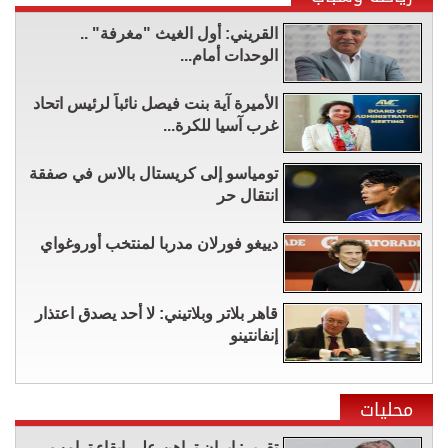
القريني: أول الغيث "مغرفة" ..
الوحدات أمام...
الأميرة آية بنت فيصل نائباً لرئيس اتحاد
غرب آسيا للكرة...
تومياسو إلى كريستال بالاس في صفقة
انتقال حر
دييغو فورلان مدربا لمنتخب أوروغواي
قاهر بلاتر وبلاتيني: لا أحد يصدق اعتذار
إنفانتينو
محليات
تقرير: إيران تراهن على إبقاء ترامب