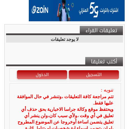
تعليقات القراء
لا يوجد تعليقات
أكتب تعليقا
التسجيل
الدخول
تنويه :
تتم مراجعة كافة التعليقات ،وتنشر في حال الموافقة
عليها فقط.
ويحتفظ موقع وكالة جراسا الاخبارية بحق حذف أي
تعليق في أي وقت ،ولأي سبب كان،ولن ينشر أي
تعليق يتضمن اساءة أوخروجا عن الموضوع المطروح
،او ان يتضمن اسماء اية شخصيات او يتناول اثارة