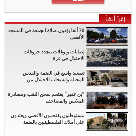
إقرأ أيضاً
70 ألفا يؤدون صلاة الجمعة في المسجد
الأقصى
إصابات وتوغلات بتجدد خروقات
الاحتلال في غزة
تصعيد واسع في الضفة والقدس
المحتلة وانسحاب الاحتلال من...
“بن غفير” يقتحم سجن النقب ومصادرة
الملابس والمصاحف
مستوطنون يقتحمون الأقصى ويعتدون
على أملاك الفلسطينيين بالضفة