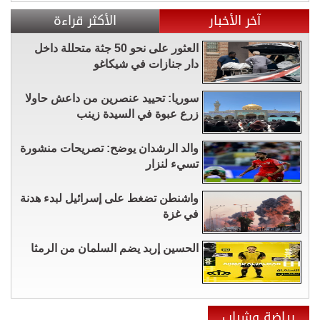
آخر الأخبار
الأكثر قراءة
العثور على نحو 50 جثة متحللة داخل
دار جنازات في شيكاغو
سوريا: تحييد عنصرين من داعش حاولا
زرع عبوة في السيدة زينب
والد الرشدان يوضح: تصريحات منشورة
تسيء لنزار
واشنطن تضغط على إسرائيل لبدء هدنة
في غزة
الحسين إربد يضم السلمان من الرمثا
رياضة وشباب