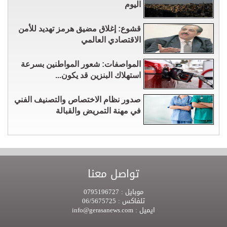
اليوم
قشوع: إغلاق مضيق هرمز تهديد للأمن
الاقتصادي العالمي
المواصفات: شعور المواطنين بسرعة
استهلاك البنزين قد يكون...
صدور نظام الاختصاص والتصنيف الفني
في مهنة التمريض والقبالة
تواصل معنا
موبايل :
0795196727
تلفاكس :
06/5675725
ايميل :
info@gerasanews.com