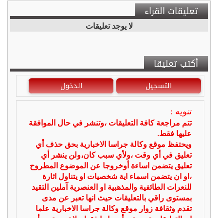
تعليقات القراء
لا يوجد تعليقات
أكتب تعليقا
التسجيل
الدخول
تنويه :
تتم مراجعة كافة التعليقات ،وتنشر في حال الموافقة
عليها فقط.
ويحتفظ موقع وكالة جراسا الاخبارية بحق حذف أي
تعليق في أي وقت ،ولأي سبب كان،ولن ينشر أي
تعليق يتضمن اساءة أوخروجا عن الموضوع المطروح
،او ان يتضمن اسماء اية شخصيات او يتناول اثارة
للنعرات الطائفية والمذهبية او العنصرية آملين التقيد
بمستوى راقي بالتعليقات حيث انها تعبر عن مدى
تقدم وثقافة زوار موقع وكالة جراسا الاخبارية علما