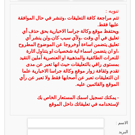
تنويه :
تتم مراجعة كافة التعليقات ،وتنشر في حال الموافقة
عليها فقط.
ويحتفظ موقع وكالة جراسا الاخبارية بحق حذف أي
تعليق في أي وقت ،ولأي سبب كان،ولن ينشر أي
تعليق يتضمن اساءة أوخروجا عن الموضوع المطروح
،او ان يتضمن اسماء اية شخصيات او يتناول اثارة
للنعرات الطائفية والمذهبية او العنصرية آملين التقيد
بمستوى راقي بالتعليقات حيث انها تعبر عن مدى
تقدم وثقافة زوار موقع وكالة جراسا الاخبارية علما
ان التعليقات تعبر عن أصحابها فقط ولا تعبر عن رأي
الموقع والقائمين عليه.
- يمكنك تسجيل اسمك المستعار الخاص بك
لإستخدامه في تعليقاتك داخل الموقع
الاسم :
البريد