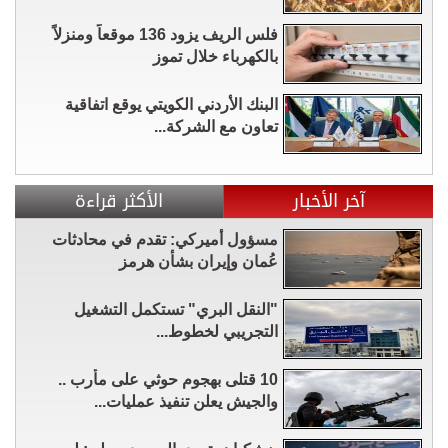
فلس الريف يزود 136 موقعاً ومنزلاً
بالكهرباء خلال تموز
البنك الأردني الكويتي يوقع اتفاقية
تعاون مع الشركة...
آخر الأخبار
الأكثر قراءة
مسؤول أميركي: تقدم في محادثات
عُمان وإيران بشأن هرمز
"النقل البري" تستكمل التشغيل
التجريبي لخطوط...
10 قتلى بهجوم حوثي على مأرب ..
والجيش يعلن تنفيذ عمليات...