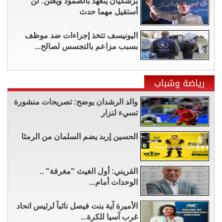
بزشكيان يتعهد بالصمود ويعلن: لن
أستقيل مهما حدث
اليونيسف تتخذ إجراءات ضد موظف
بسبب مزاعم بالتجسس لصالح...
رياضة وشباب
والد الرشدان يوضح: تصريحات منشورة
تسيء لنزار
الحسين إربد يضم السلمان من الرمثا
القريني: أول الغيث "مغرفة" ..
الوحدات أمام...
الأميرة آية بنت فيصل نائباً لرئيس اتحاد
غرب آسيا للكرة...