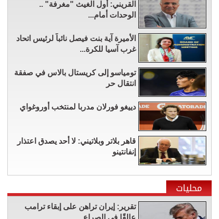
القريني: أول الغيث "مغرفة" ..
الوحدات أمام...
الأميرة آية بنت فيصل نائباً لرئيس اتحاد
غرب آسيا للكرة...
تومياسو إلى كريستال بالاس في صفقة
انتقال حر
دييغو فورلان مدربا لمنتخب أوروغواي
قاهر بلاتر وبلاتيني: لا أحد يصدق اعتذار
إنفانتينو
محليات
تقرير: إيران تراهن على إبقاء ترامب
عالقًا في الصراع...