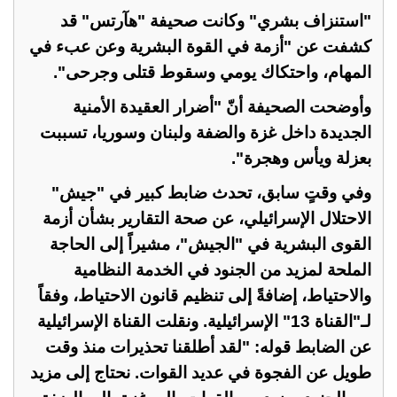
"استنزاف بشري" وكانت صحيفة "هآرتس" قد
كشفت عن "أزمة في القوة البشرية وعن عبء في
المهام، واحتكاك يومي وسقوط قتلى وجرحى".
وأوضحت الصحيفة أنّ "أضرار العقيدة الأمنية
الجديدة داخل غزة والضفة ولبنان وسوريا، تسببت
بعزلة ويأس وهجرة".
وفي وقتٍ سابق، تحدث ضابط كبير في "جيش"
الاحتلال الإسرائيلي، عن صحة التقارير بشأن أزمة
القوى البشرية في "الجيش"، مشيراً إلى الحاجة
الملحة لمزيد من الجنود في الخدمة النظامية
والاحتياط، إضافةً إلى تنظيم قانون الاحتياط، وفقاً
لـ"القناة 13" الإسرائيلية. ونقلت القناة الإسرائيلية
عن الضابط قوله: "لقد أطلقنا تحذيرات منذ وقت
طويل عن الفجوة في عديد القوات. نحتاج إلى مزيد