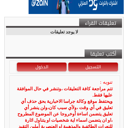
تعليقات القراء
لا يوجد تعليقات
أكتب تعليقا
التسجيل
الدخول
تنويه :
تتم مراجعة كافة التعليقات ،وتنشر في حال الموافقة
عليها فقط.
ويحتفظ موقع وكالة جراسا الاخبارية بحق حذف أي
تعليق في أي وقت ،ولأي سبب كان،ولن ينشر أي
تعليق يتضمن اساءة أوخروجا عن الموضوع المطروح
،او ان يتضمن اسماء اية شخصيات او يتناول اثارة
للنعرات الطائفية والمذهبية او العنصرية آملين التقيد