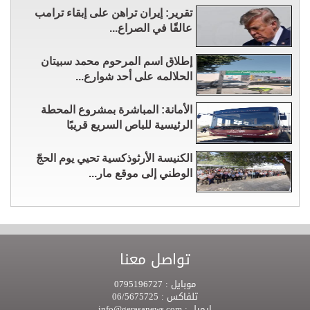
تقرير: إيران تراهن على إبقاء ترامب
عالقًا في الصراع...
إطلاق اسم المرحوم محمد سبيتان
الحلالمه على أحد شوارع...
الأمانة: المباشرة بمشروع المحطة
الرئيسية للباص السريع قريبًا
الكنيسة الأرثوذكسية تحيي يوم الحجّ
الوطني إلى موقع مار...
تواصل معنا
موبايل :
0795196727
تلفاكس :
06/5675725
ايميل :
info@gerasanews.com