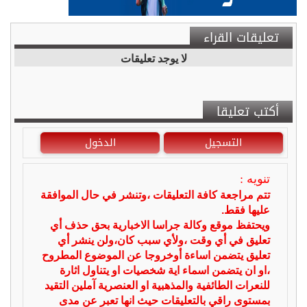
تعليقات القراء
لا يوجد تعليقات
أكتب تعليقا
التسجيل
الدخول
تنويه :
تتم مراجعة كافة التعليقات ،وتنشر في حال الموافقة
عليها فقط.
ويحتفظ موقع وكالة جراسا الاخبارية بحق حذف أي
تعليق في أي وقت ،ولأي سبب كان،ولن ينشر أي
تعليق يتضمن اساءة أوخروجا عن الموضوع المطروح
،او ان يتضمن اسماء اية شخصيات او يتناول اثارة
للنعرات الطائفية والمذهبية او العنصرية آملين التقيد
بمستوى راقي بالتعليقات حيث انها تعبر عن مدى