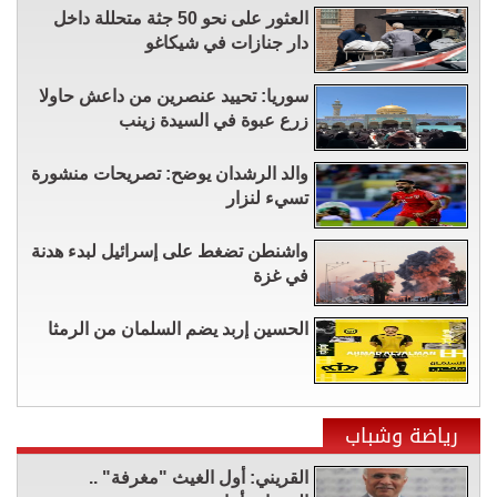
العثور على نحو 50 جثة متحللة داخل
دار جنازات في شيكاغو
سوريا: تحييد عنصرين من داعش حاولا
زرع عبوة في السيدة زينب
والد الرشدان يوضح: تصريحات منشورة
تسيء لنزار
واشنطن تضغط على إسرائيل لبدء هدنة
في غزة
الحسين إربد يضم السلمان من الرمثا
رياضة وشباب
القريني: أول الغيث "مغرفة" ..