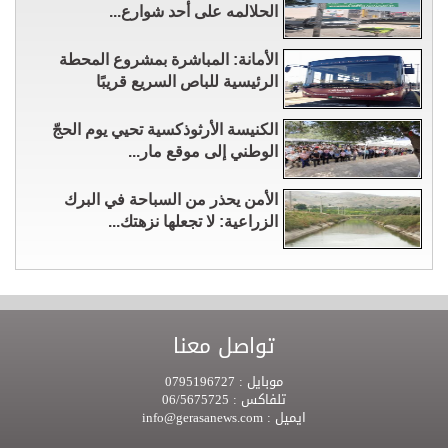
الحلالمه على أحد شوارع...
الأمانة: المباشرة بمشروع المحطة
الرئيسية للباص السريع قريبًا
الكنيسة الأرثوذكسية تحيي يوم الحجّ
الوطني إلى موقع مار...
الأمن يحذر من السباحة في البرك
الزراعية: لا تجعلها نزهتك...
تواصل معنا
موبايل :
0795196727
تلفاكس :
06/5675725
ايميل :
info@gerasanews.com