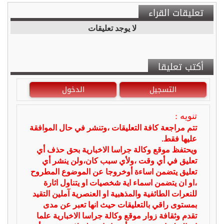
تعليقات القراء
لا يوجد تعليقات
أكتب تعليقا
التسجيل
الدخول
تنويه :
تتم مراجعة كافة التعليقات ،وتنشر في حال الموافقة
عليها فقط.
ويحتفظ موقع وكالة جراسا الاخبارية بحق حذف أي
تعليق في أي وقت ،ولأي سبب كان،ولن ينشر أي
تعليق يتضمن اساءة أوخروجا عن الموضوع المطروح
،او ان يتضمن اسماء اية شخصيات او يتناول اثارة
للنعرات الطائفية والمذهبية او العنصرية آملين التقيد
بمستوى راقي بالتعليقات حيث انها تعبر عن مدى
تقدم وثقافة زوار موقع وكالة جراسا الاخبارية علما