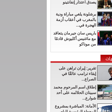
يصدق اعتذار إنفانتينو
برشلونة يلغي مباراة ودية
بالمغرب في أعقاب أزمة
الهجرة في...
باريس سان جيرمان يتعاقد
مع ماغنيس أكليوش قادمًا
من موناكو
ات
تقرير: إيران تراهن على
إبقاء ترامب عالقًا في
الصراع...
إطلاق اسم المرحوم محمد
سبيتان الحلالمه على أحد
شوارع...
الأمانة: المباشرة بمشروع
المحطة الرئيسية للباص