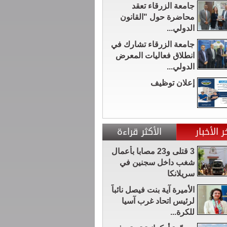
جامعة الزرقاء تعقد
محاضرة حول "القانون
الدولي...
جامعة الزرقاء تشارك في
انطلاق فعاليات المعرض
الدولي...
إعلان توظيف
ر الأخبار
الأكثر قراءة
3 قتلى و23 مصابا بأعمال
شغب داخل سجنين في
سريلانكا
الأميرة آية بنت فيصل نائباً
لرئيس اتحاد غرب آسيا
للكرة...