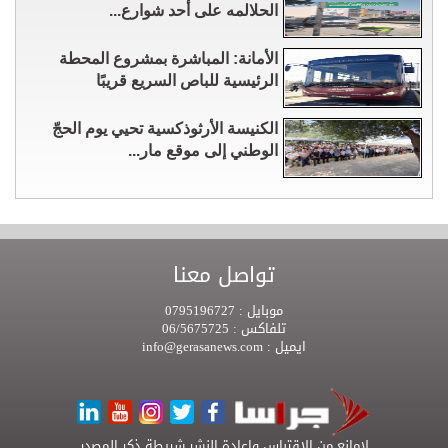
الحلالمه على أحد شوارع...
الأمانة: المباشرة بمشروع المحطة
الرئيسية للباص السريع قريبًا
الكنيسة الأرثوذكسية تحيي يوم الحجّ
الوطني إلى موقع مار...
تواصل معنا
موبايل :
0795196727
تلفاكس :
06/5675725
ايميل :
info@gerasanews.com
لامانع من الاقتباس واعادة النشر شريطة ذكر المصدر