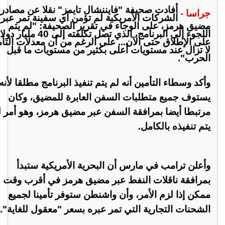
أفادت صحيفة "فايننشال تايمز" نقلا عن مصادر 
جراسا -
الشركات الأمريكية لم تؤمن أي سفينة تمر عبر
مضيق هرمز، على ال
وجاء في تقرير الصحيفة: "لم يتم
اللجوء إلى البرنامج، الذي تصل تكلفته إلى 40 ملي
على الإطلاق حتى الآن... على الرغم من أن معدلات التأ
لا تزال عند مستويات أعلى بكثير من مستويات ما قبل
الحرب".
وأكد وسطاء التأمين أنه لم يتم تنفيذ البرنامج مطلقا لأنه
يستوف جميع متطلبات السفن العابرة للمضيق، وكان
مرتبطا أيضا بمرافقة السفن عبر مضيق هرمز، وهو أمر ل
يتم تنفيذه بالكامل.
وأعلن ترامب في مارس أن البحرية الأمريكية ستبدأ
بمرافقة ناقلات النفط عبر مضيق هرمز في أقرب وقت
ممكن إذا لزم الأمر، وأن واشنطن ستوفر تأمينا لجميع
الشحنات التجارية التي تمر عبره بسعر "معقول للغاية".