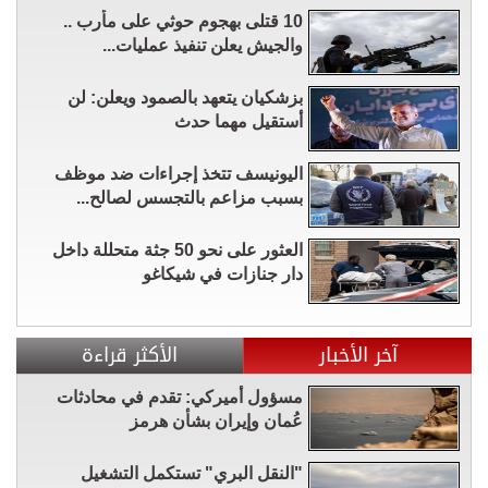
10 قتلى بهجوم حوثي على مأرب ..
والجيش يعلن تنفيذ عمليات...
بزشكيان يتعهد بالصمود ويعلن: لن
أستقيل مهما حدث
اليونيسف تتخذ إجراءات ضد موظف
بسبب مزاعم بالتجسس لصالح...
العثور على نحو 50 جثة متحللة داخل
دار جنازات في شيكاغو
آخر الأخبار
الأكثر قراءة
مسؤول أميركي: تقدم في محادثات
عُمان وإيران بشأن هرمز
"النقل البري" تستكمل التشغيل