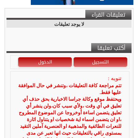
تعليقات القراء
لا يوجد تعليقات
أكتب تعليقا
التسجيل
الدخول
تنويه :
تتم مراجعة كافة التعليقات ،وتنشر في حال الموافقة
عليها فقط.
ويحتفظ موقع وكالة جراسا الاخبارية بحق حذف أي
تعليق في أي وقت ،ولأي سبب كان،ولن ينشر أي
تعليق يتضمن اساءة أوخروجا عن الموضوع المطروح
،او ان يتضمن اسماء اية شخصيات او يتناول اثارة
للنعرات الطائفية والمذهبية او العنصرية آملين التقيد
بمستوى راقي بالتعليقات حيث انها تعبر عن مدى