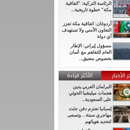
الرئاسة التركية: "اتفاقية
مكة" خطوة تاريخية...
أردوغان: اتفاقية مكة تعزز
التعاون الأمني ولا تستهدف
أي دولة
مسؤول إيراني: الإطار
العام للتفاهم مع عُمان
بخصوص مضيق...
ر الأخبار
الأكثر قراءة
البرلمان العربي يدين
هجمات ميليشيا الحوثي
على السعودية...
إسبانيا تعتزم دفن جثث
مهاجري سبتة .. وتسعى
لتحديد هوياتهم