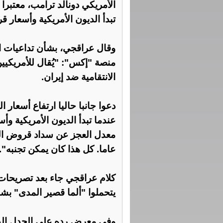
الأمريكي دونالد ترامب، معتبرا 
تبدأ الديون الأمريكية وأسعار
وقال عراقجي، بشأن تداعيات ال
منصة "إكس": "يُقال للأمريكيين
الانتقامية ضد إيران.
دعوا جانبا حاليا ارتفاع أسعار 
عندما تبدأ الديون الأمريكية و
عاما. كل هذا كان يمكن تجنبه".
كلام عراقجي جاء بعد تصريحات 
يتحملوا "ألما قصير المدى" بشأ
وفي معرض رده على الجدل الذي 