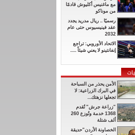
مع ماغنيس أكليوش قادمًا
من موناكو
رسميًا .. ريال مدريد يجدد
عقد فينيسيوس حتى عام
2032
الاتحاد الأوروبي: تراجع
إنفانتينو لا يعني شيئاً .....
ات
الأمن يحذر من السباحة
في البرك الزراعية: لا
تجعلها نزهتك...
"زراعة جرش" تُقدم
1368 خدمة وتُوزع 260
ألف شتلة
الخصاونة الأردن"حديقة