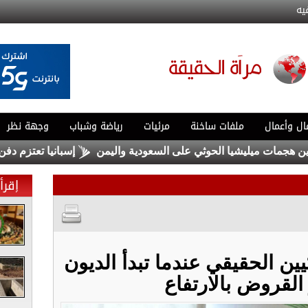
يه
ال وأعمال
ملفات ساخنة
مرئيات
رياضة وشباب
وجهة نظر
ات ميليشيا الحوثي على السعودية واليمن
إسبانيا تعتزم دفن جثث م
إقرأ 
ين الحقيقي عندما تبدأ الديون
القروض بالارتفاع