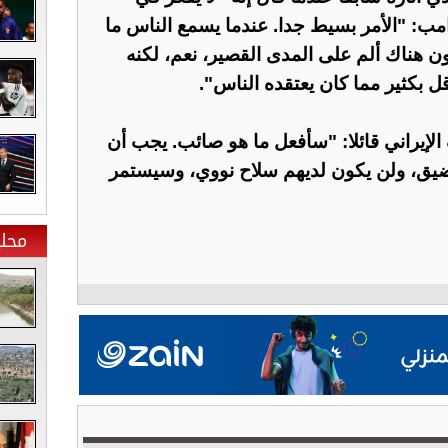
امب: "الأمر بسيط جدا. عندما يسمع الناس ما
ن هناك ألم على المدى القصير، نعم، لكنه
ل بكثير مما كان يعتقده الناس".
إيراني قائلا: "سأفعل ما هو صائب. يجب أن
مضيق، ولن يكون لديهم سلاح نووي، وسيستمر
محلي