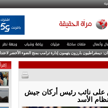
يه
ال وأعمال
ملفات ساخنة
مرئيات
رياضة وشباب
وجهة نظر
يمقراطيون بارزون يتهمون إدارة ترامب بمنح الضوء الأخضر لاعتداءات 
إقرأ 
ض على نائب رئيس أركان جيش
ظام الأسد