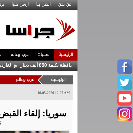
من نحن
اتصل بنا
ارسل خبرا
ترف
الرئيسية
محليات
عرب وعالم
م
لف دينار
لغارديان: د
الرئيسية
عرب وعالم
16-05-2026 12:07 AM
سوريا: إلقاء القب
ن