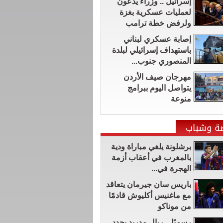
إسرائيل .. وزراء يدعون
لعمليات عسكرية بغزة
ولرفض خطة ترامب
إصابة عسكري لبناني
باستهداف إسرائيلي لبلدة
المنصوري جنوب...
مهرجان صيف الأردن
يتواصل اليوم ببرامج
منوعة
ضة وشباب
برشلونة يلغي مباراة ودية
بالمغرب في أعقاب أزمة
الهجرة في...
باريس سان جيرمان يتعاقد
مع ماغنيس أكليوش قادمًا
من موناكو
رسميًا .. ريال مدريد يجدد