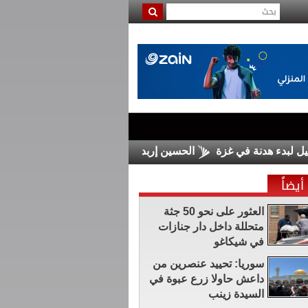
 هدنة في غزة
الحسين إربد يضم السلمان من الرمثا
مجلس الش
أيضاً
العثور على نحو 50 جثة
متحللة داخل دار جنازات
في شيكاغو
سوريا: تحييد عنصرين من
داعش حاولا زرع عبوة في
السيدة زينب