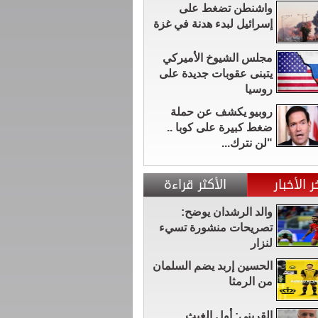
واشنطن تضغط على
إسرائيل لبدء هدنة في غزة
مجلس الشيوخ الأميركي
يتبنى عقوبات جديدة على
روسيا
روبيو يكشف عن حملة
ضغط كبيرة على كوبا ..
"لن نترك...
ر الأخبار
الأكثر قراءة
والد الرشدان يوضح:
تصريحات منشورة تسيء
لنزار
الحسين إربد يضم السلمان
من الرمثا
القريني: أول الغيث