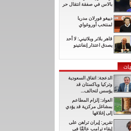
بالاس في صفقة انتقال حر
دييغو فورلان مدربا
لمنتخب أوروغواي
قاهر بلاتر وبلاتيني: لا أحد
يصدق اعتذار إنفانتينو
ات
الدعجة: اتفاق السعودية
وتركيا وباكستان قد
يؤسس لتحالف...
العواد: إلزام المطاعم
بمشاغل مركزية قد يؤدي
إلى إغلاقها
تقرير: إيران تراهن على
إبقاء ترامب عالقًا في