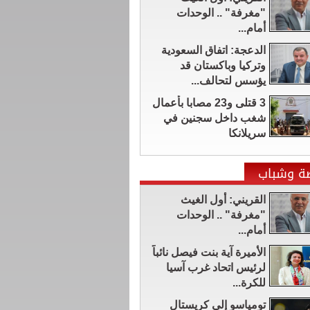
"مغرفة" .. الوحدات
أمام...
الدعجة: اتفاق السعودية
وتركيا وباكستان قد
يؤسس لتحالف...
3 قتلى و23 مصابا بأعمال
شغب داخل سجنين في
سريلانكا
ضة وشباب
القريني: أول الغيث
"مغرفة" .. الوحدات
أمام...
الأميرة آية بنت فيصل نائباً
لرئيس اتحاد غرب آسيا
للكرة...
تومياسو إلى كريستال