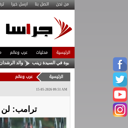
من نحن
اتصل بنا
ارسل خبرا
ترف
الرئيسية
محليات
عرب وعالم
م
ين من داعش حاولا زرع عبوة في السيدة زينب
والد الرشدان يوضح
الرئيسية
عرب وعالم
15-05-2026 09:51 AM
ترامب: لن أ