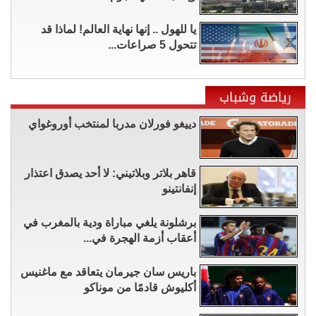
يا للهول .. إنها نهاية العالم! لماذا قد
تتحول 5 صراعات...
رياضة وشباب
دييغو فورلان مدربا لمنتخب أوروغواي
قاهر بلاتر وبلاتيني: لا أحد يصدق اعتذار
إنفانتينو
برشلونة يلغي مباراة ودية بالمغرب في
أعقاب أزمة الهجرة في...
باريس سان جيرمان يتعاقد مع ماغنيس
أكليوش قادمًا من موناكو