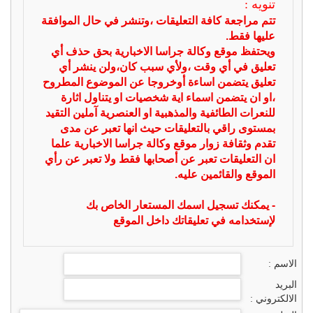
تنويه :
تتم مراجعة كافة التعليقات ،وتنشر في حال الموافقة
عليها فقط.
ويحتفظ موقع وكالة جراسا الاخبارية بحق حذف أي
تعليق في أي وقت ،ولأي سبب كان،ولن ينشر أي
تعليق يتضمن اساءة أوخروجا عن الموضوع المطروح
،او ان يتضمن اسماء اية شخصيات او يتناول اثارة
للنعرات الطائفية والمذهبية او العنصرية آملين التقيد
بمستوى راقي بالتعليقات حيث انها تعبر عن مدى
تقدم وثقافة زوار موقع وكالة جراسا الاخبارية علما
ان التعليقات تعبر عن أصحابها فقط ولا تعبر عن رأي
الموقع والقائمين عليه.
- يمكنك تسجيل اسمك المستعار الخاص بك
لإستخدامه في تعليقاتك داخل الموقع
الاسم :
البريد
الالكتروني :