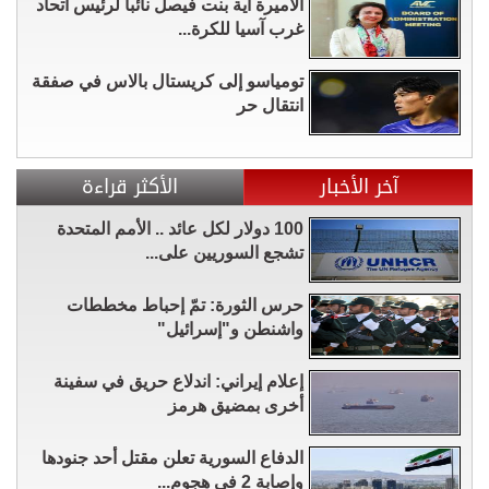
الأميرة آية بنت فيصل نائباً لرئيس اتحاد
غرب آسيا للكرة...
تومياسو إلى كريستال بالاس في صفقة
انتقال حر
آخر الأخبار
الأكثر قراءة
100 دولار لكل عائد .. الأمم المتحدة
تشجع السوريين على...
حرس الثورة: تمّ إحباط مخططات
واشنطن و"إسرائيل"
إعلام إيراني: اندلاع حريق في سفينة
أخرى بمضيق هرمز
الدفاع السورية تعلن مقتل أحد جنودها
وإصابة 2 في هجوم...