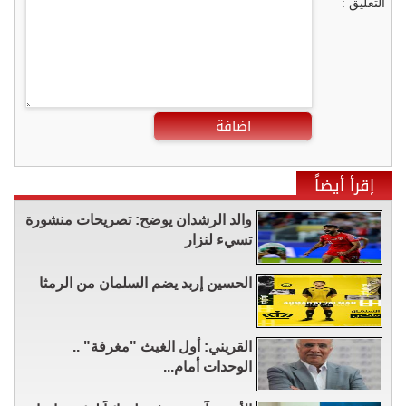
التعليق :
اضافة
إقرأ أيضاً
والد الرشدان يوضح: تصريحات منشورة
تسيء لنزار
الحسين إربد يضم السلمان من الرمثا
القريني: أول الغيث "مغرفة" ..
الوحدات أمام...