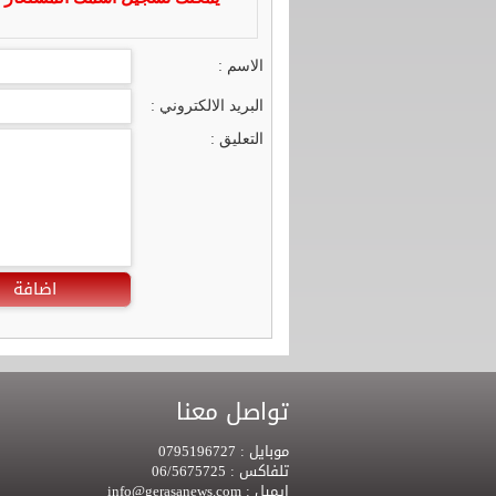
الاسم :
البريد الالكتروني :
التعليق :
اضافة
تواصل معنا
موبايل :
0795196727
تلفاكس :
06/5675725
ايميل :
info@gerasanews.com