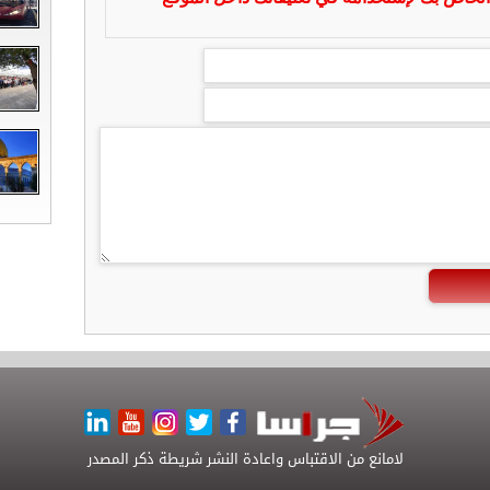
لامانع من الاقتباس واعادة النشر شريطة ذكر المصدر