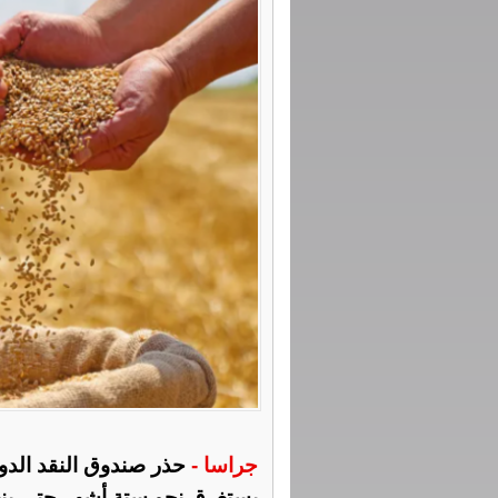
جراسا -
حذر صندوق النقد الدول
يستغرق نحو ستة أشهر حتى ينع