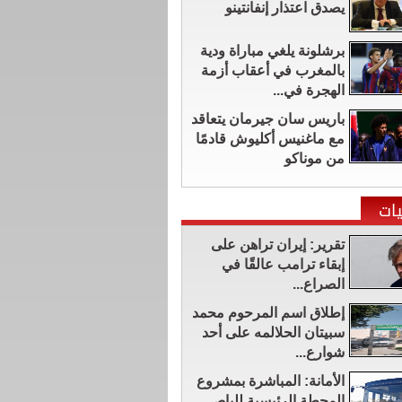
يصدق اعتذار إنفانتينو
برشلونة يلغي مباراة ودية
بالمغرب في أعقاب أزمة
الهجرة في...
باريس سان جيرمان يتعاقد
مع ماغنيس أكليوش قادمًا
من موناكو
ات
تقرير: إيران تراهن على
إبقاء ترامب عالقًا في
الصراع...
إطلاق اسم المرحوم محمد
سبيتان الحلالمه على أحد
شوارع...
الأمانة: المباشرة بمشروع
المحطة الرئيسية للباص