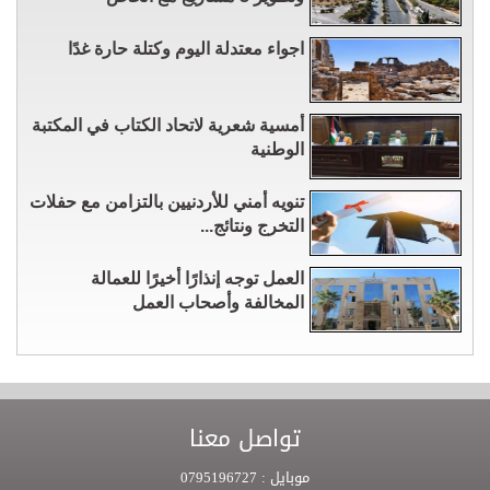
اجواء معتدلة اليوم وكتلة حارة غدًا
أمسية شعرية لاتحاد الكتاب في المكتبة
الوطنية
تنويه أمني للأردنيين بالتزامن مع حفلات
التخرج ونتائج...
العمل توجه إنذارًا أخيرًا للعمالة
المخالفة وأصحاب العمل
تواصل معنا
موبايل :
0795196727