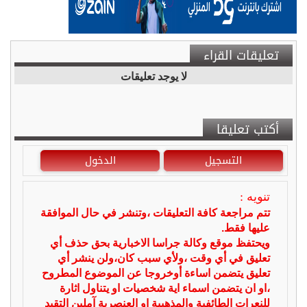
تعليقات القراء
لا يوجد تعليقات
أكتب تعليقا
التسجيل
الدخول
تنويه :
تتم مراجعة كافة التعليقات ،وتنشر في حال الموافقة
عليها فقط.
ويحتفظ موقع وكالة جراسا الاخبارية بحق حذف أي
تعليق في أي وقت ،ولأي سبب كان،ولن ينشر أي
تعليق يتضمن اساءة أوخروجا عن الموضوع المطروح
،او ان يتضمن اسماء اية شخصيات او يتناول اثارة
للنعرات الطائفية والمذهبية او العنصرية آملين التقيد