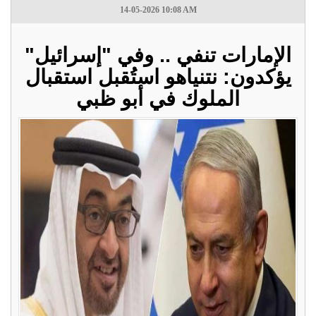
14-05-2026 10:08 AM
الإمارات تنفي .. وفي "إسرائيل"
يؤكدون: نتنياهو استُقبل استقبال
الملوك في أبو ظبي