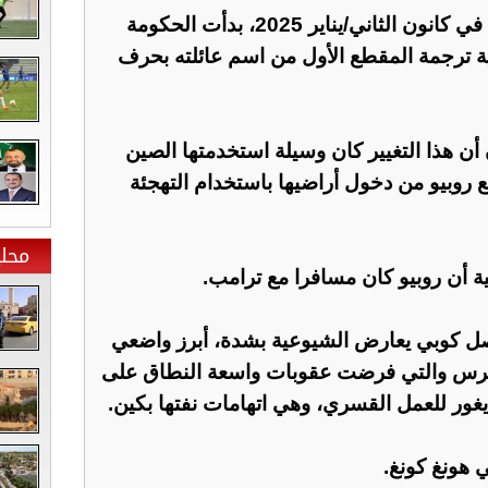
فقبل توليه منصبه بفترة وجيزة في كانون الثاني/يناير 2025، بدأت الحكومة
ية ترجمة المقطع الأول من اسم عائلته بحرف
 أن هذا التغيير كان وسيلة استخدمتها الصين
نع روبيو من دخول أراضيها باستخدام التهجئة
محلي
 أن روبيو كان مسافرا مع ترامب.
صل كوبي يعارض الشيوعية بشدة، أبرز واضعي
نغرس والتي فرضت عقوبات واسعة النطاق على
يغور للعمل القسري، وهي اتهامات نفتها بكين.
ي هونغ كونغ.