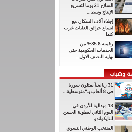
السلاح 21 يوما لتسريع
الإنتاج وسط...
إجلاء آلاف السكان مع
اتساع حرائق الغابات غرب
كندا
رقمنة 85.8% من
الخدمات الحكومية حتى
نهاية النصف الاول...
ضة وشباب
31 رياضياً يمثلون سوريا
في 8 ألعاب بـ"متوسطية...
13 ميدالية للأردن في
اليوم الثاني لبطولة الحسن
للتايكواندو
المنتخب الوطني النسوي