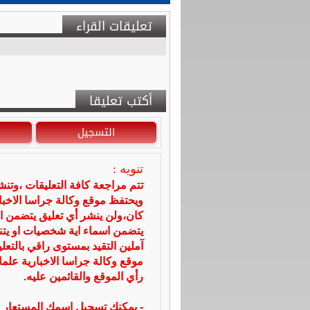
تعليقات القراء
أكتب تعليقا
التسجيل
تنويه :
تتم مراجعة كافة التعليقات ،وتن
ويحتفظ موقع وكالة جراسا الاخ
كان،ولن ينشر أي تعليق يتضمن ا
يتضمن اسماء اية شخصيات او يتناو
آملين التقيد بمستوى راقي بالتعل
موقع وكالة جراسا الاخبارية علما
رأي الموقع والقائمين عليه.
- يمكنك تسجيل اسمك المستعار ا