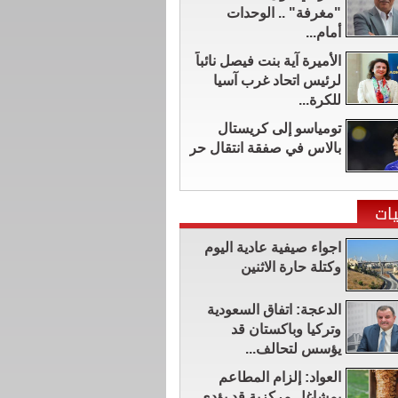
"مغرفة" .. الوحدات
أمام...
الأميرة آية بنت فيصل نائباً
لرئيس اتحاد غرب آسيا
للكرة...
تومياسو إلى كريستال
بالاس في صفقة انتقال حر
ات
اجواء صيفية عادية اليوم
وكتلة حارة الاثنين
الدعجة: اتفاق السعودية
وتركيا وباكستان قد
يؤسس لتحالف...
العواد: إلزام المطاعم
بمشاغل مركزية قد يؤدي