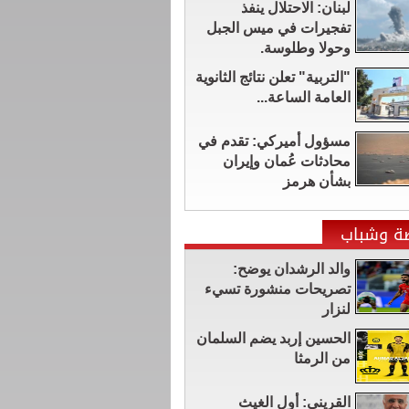
لبنان: الاحتلال ينفذ
تفجيرات في ميس الجبل
وحولا وطلوسة.
"التربية" تعلن نتائج الثانوية
العامة الساعة...
مسؤول أميركي: تقدم في
محادثات عُمان وإيران
بشأن هرمز
ضة وشباب
والد الرشدان يوضح:
تصريحات منشورة تسيء
لنزار
الحسين إربد يضم السلمان
من الرمثا
القريني: أول الغيث