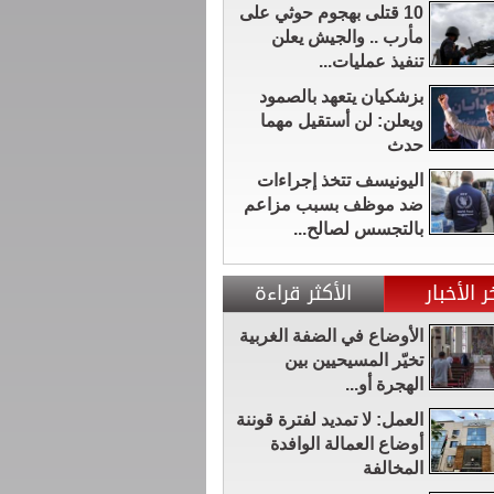
10 قتلى بهجوم حوثي على
مأرب .. والجيش يعلن
تنفيذ عمليات...
بزشكيان يتعهد بالصمود
ويعلن: لن أستقيل مهما
حدث
اليونيسف تتخذ إجراءات
ضد موظف بسبب مزاعم
بالتجسس لصالح...
ر الأخبار
الأكثر قراءة
الأوضاع في الضفة الغربية
تخيّر المسيحيين بين
الهجرة أو...
العمل: لا تمديد لفترة قوننة
أوضاع العمالة الوافدة
المخالفة