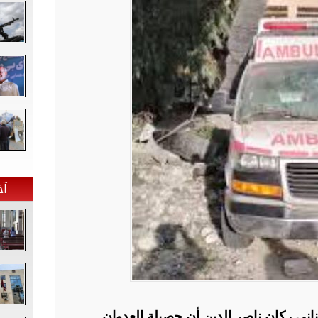
آخ
اني ركان ناصر الدين أن حصيلة العدوان