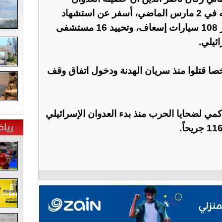
الإسرائيلي على لبنان منذ بدايته في 2 مارس الماضي، أسفر عن استشهاد
108 من الكوادر الطبية، وتدمير 108 سيارات إسعاف، وتحييد 16 مستشفى
ئيلي.
 ناصر الدين أن 380 شخصا قتلوا منذ سريان الهدنة ودخول اتفاق وقف
كمي لضحايا الحرب منذ بدء العدوان الإسرائيلي
ريا