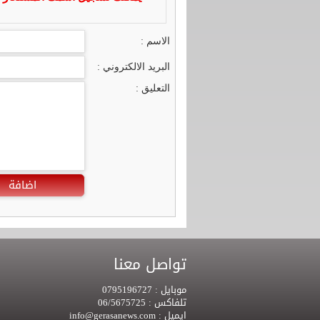
الاسم :
البريد الالكتروني :
التعليق :
اضافة
تواصل معنا
موبايل :
0795196727
تلفاكس :
06/5675725
ايميل :
info@gerasanews.com