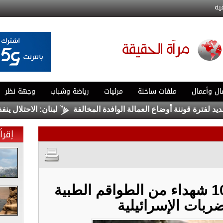
يه
ال وأعمال
ملفات ساخنة
مرئيات
رياضة وشباب
وجهة نظر
ترة قوننة أوضاع العمالة الوافدة المخالفة
لبنان: الاحتلال ينفذ تف
إقرأ 
الصحة اللبنانية: 108 شهداء من الطواقم الطبية
ضربات الإسرائيلية