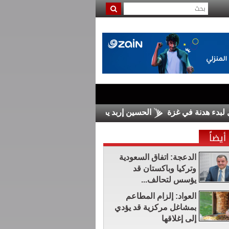
 في غزة
الحسين إربد يضم السلمان من الرمثا
مجلس الشيوخ ا
أيضاً
الدعجة: اتفاق السعودية
وتركيا وباكستان قد
يؤسس لتحالف...
العواد: إلزام المطاعم
بمشاغل مركزية قد يؤدي
إلى إغلاقها