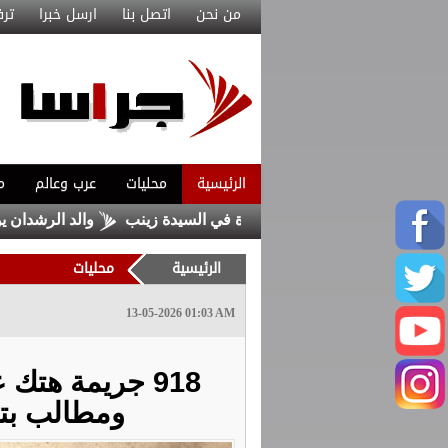
من نحن
اتصل بنا
ارسل خبرا
ترف
الرئيسية
محليات
عرب وعالم
م
 داعش حاولا زرع عبوة في السيدة زينب
والد الرشدان يوضح: تص
الرئيسية
محليات
13-05-2026 01:03 AM
ومطالب بتع