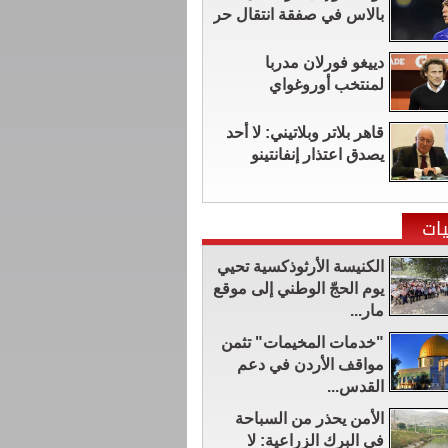
بالاس في صفقة انتقال حر
دييغو فورلان مدربا
لمنتخب أوروغواي
قاهر بلاتر وبلاتيني: لا أحد
يصدق اعتذار إنفانتينو
ات
الكنيسة الأرثوذكسية تحيي
يوم الحجّ الوطني إلى موقع
مار...
"خدمات المخيمات" تثمن
مواقف الأردن في دعم
القدس...
الأمن يحذر من السباحة
في البرك الزراعية: لا