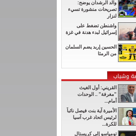
والد الرشدان يوضح:
تصريحات منشورة تسيء
لنزار
واشنطن تضغط على
إسرائيل لبدء هدنة في غزة
الحسين إربد يضم السلمان
من الرمثا
ضة وشباب
القريني: أول الغيث
"مغرفة" .. الوحدات
أمام...
الأميرة آية بنت فيصل نائباً
لرئيس اتحاد غرب آسيا
للكرة...
تومياسو إلى كريستال