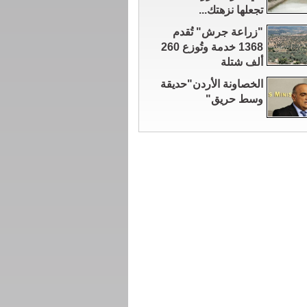
تجعلها نزهتك...
"زراعة جرش" تُقدم
1368 خدمة وتُوزع 260
ألف شتلة
الخصاونة الأردن"حديقة
وسط حريق"