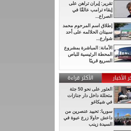
تقرير: إيران تراهن على
إبقاء ترامب عالقًا في
الصراع...
إطلاق اسم المرحوم محمد
سبيتان الحلالمه على أحد
شوارع...
الأمانة: المباشرة بمشروع
المحطة الرئيسية للباص
السريع قريبًا
ر الأخبار
الأكثر قراءة
العثور على نحو 50 جثة
متحللة داخل دار جنازات
في شيكاغو
سوريا: تحييد عنصرين من
داعش حاولا زرع عبوة في
السيدة زينب