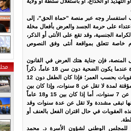
و التهديد أو الخداع، أو باستغلال سلطة أو ولاية
 استفسار وجه عبر منصة "حماة الحق"، إلى
تداء على حرمة الجسد والعرض بأفعال مخلة
كرامة الجنسية، وقد تقع على الأنثى أو الذكر،
ام خاصة تتعلق بمواقعة أنثى وفق النصوص
المنصة، فإن جناية هتك العرض في القانون
محلي
الأردني تفرض عقوبات مشددة عندما يكون الضحية دون سن 18 عاماً، ذكراً
كان أم أنثى، وتختلف هذه العقوبات بحسب العمر؛ فإذا كان الطفل دون 12
عاماً تكون العقوبة الأشغال المؤقتة لمدة لا تقل عن 8 سنوات، وإذا كان بين
12 و15 عاماً فلا تقل العقوبة عن 7 سنوات، أما إذا كان بين 15 و18 عاماً
نها تبقى مشددة ولا تقل عن عدة سنوات وقد
تزداد هذه العقوبات في حال اقتران الفعل بالعنف أو
لطة.
م للمجلس الوطني لشؤون الأسرة د. محمد