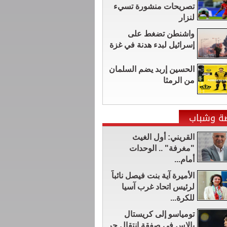
تصريحات منشورة تسيء
لنزار
واشنطن تضغط على
إسرائيل لبدء هدنة في غزة
الحسين إربد يضم السلمان
من الرمثا
ضة وشباب
القريني: أول الغيث
"مغرفة" .. الوحدات
أمام...
الأميرة آية بنت فيصل نائباً
لرئيس اتحاد غرب آسيا
للكرة...
تومياسو إلى كريستال
بالاس في صفقة انتقال حر