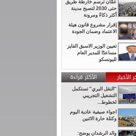
عمّان ترسم خارطة طريق
حتى 2030 لتصبح مدينة
أكثر ذكاءً ومرونة
إقرار مشروع قانون هيئة
الاعتماد وضمان الجودة
تعيين الوزير الاسبق الفايز
مساعدًا للمدير العام
لليونسكو
ر الأخبار
الأكثر قراءة
"النقل البري" تستكمل
التشغيل التجريبي
لخطوط...
اجواء صيفية عادية اليوم
وكتلة حارة الاثنين
والد الرشدان يوضح: