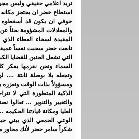
تريد اعلامي حقيقي وليس مجرد 
استطاع خضر ان يحتجز مكانه با
خوفي ان يكون قد أسقطوه اص
والمعادلات المشؤومة بحثاً عن
المقيدة لسخاء العطاء الذي 
تابعت خضر سحبت نفساً عميقاً 
التي تشعل الحنين للقضايا الكب
السماء ونحن نقزمها بفكر ك
وتجعله بلا بوصلة ثابتة …. لن
ومسؤولاً بذات الوقت ونعززه با
الذكية المتطورة التي لا تتراجع
والتغيير والتنوير … تعالوا نص
العليا ومكانة قيادتنا الحكيمه
الوعي الجمعي الذي يبني جيل
شكراً سامر خضر لأنك محاور م