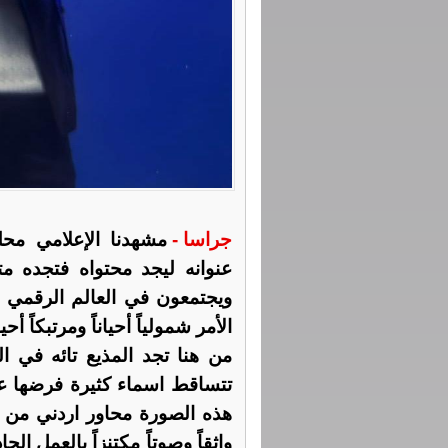
جراسا -
مشهدنا الإعلامي م
عنوانه ليجد محتواه فتجده م
ويجتمعون في العالم الرقمي تأك
الأمر شمولياً أحياناً ومرتبكاً أحي
من هنا تجد المذيع تائه في ا
تتساقط اسماء كثيرة فرضها 
هذه الصورة محاور اردني من فص
واثقاً وصوتاً مكتنزاً بالعمل ا