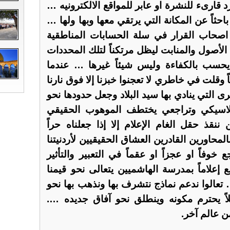
قارىء للنشرة او عابر للمواقع الالكترونيه …
حثاً عن المكانة التي يرتقي معها وبها ولها …
حاب القرار في سلة الحسابات المناطقية
 الأصول والمنابت ليظل مرتكناً لتلك المحددات
يحسب بالكفاءة وليس شيئاً غيرها … عندما
وقلت في خاطري لا تعجنوا خبزنا إلا فوق نارنا
رى التي ينادي بها سيد البلاد وجعل حدودها نحو
لاسيكي وتراجعي يختطف الموهوب الحقيقي
 ننقذ حقل الغام الإعلام إلا إذا جعلناه حراً
لمحاورين القادرين العشاق الحقيقيين لأردنيتنا
 خوفاً او عجزاً او عقماً في التعبير والتأثير
نع إعلاماً بمدرسة الهاشميين يتعالى نحو قيمنا
 … تعالوا ندعم نماذج نتشرف بها ونذهب بها نحو
اً يحترم مكونه وينطلق نحو آفاق جديده ….
ن عالم آخر.