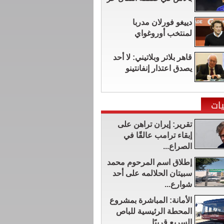
دييغو فورلان مدربا
لمنتخب أوروغواي
قاهر بلاتر وبلاتيني: لا أحد
يصدق اعتذار إنفانتينو
ات
تقرير: إيران تراهن على
إبقاء ترامب عالقًا في
الصراع...
إطلاق اسم المرحوم محمد
سبيتان الحلالمه على أحد
شوارع...
الأمانة: المباشرة بمشروع
المحطة الرئيسية للباص
السريع قريبًا