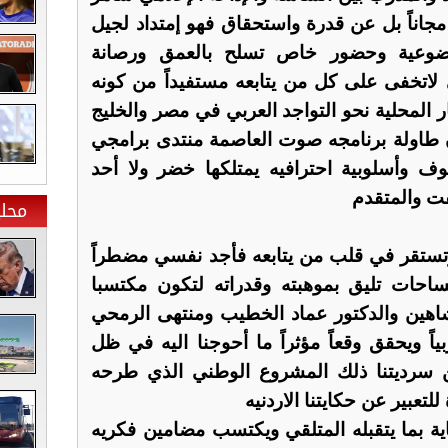
جاناً بل عن قدرة واستحقاق فهو إمتداد لجيل
وضوعية وحضور خاص تسلح بالعمق ورصانة
 لاتخفى على كل من يتابعه مستفيداً من كونه
محلية نحو التواجد العربي في مصر والخليج
 طاولة برنامجه صوت العاصمة منتدى برامجي
ف وأسلوبية احترافيه يمتلكها خضر ولا أحد
فت والمتقدم
محلي
 وتستقر في قلب من يتابعه فأجد نفسي مضطراً
مساحات تليق بموهبته وقدراته لتكون مكتسبا
 شاهين والدكتور عماد الخطيب ومنتهى الرمحي
اً ويحقق وقعاً مؤثراً ما أحوجنا اليه في ظل
ن سرديتنا ذلك المشروع الوطني الذي طرحه
تعبير عن حكايتنا الاردنيه
ية بما يتقبله المتلقي ويكتسب مضامين فكريه