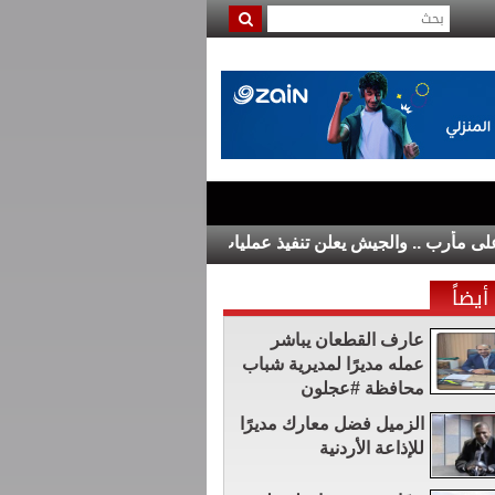
بزشكيان يتعهد بالصمود و
أيضاً
عارف القطعان يباشر
عمله مديرًا لمديرية شباب
محافظة #عجلون
الزميل فضل معارك مديرًا
للإذاعة الأردنية