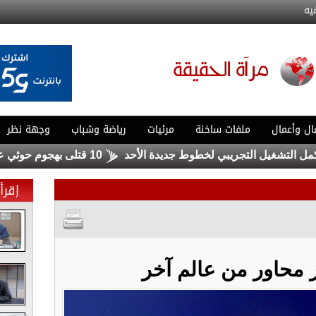
يه
ال وأعمال
ملفات ساخنة
مرئيات
رياضة وشباب
وجهة نظر
غيل التجريبي لخطوط جديدة الأحد
10 قتلى بهجوم حوثي على مأرب .. والجيش يعلن تنفيذ عمليات عسكرية
إقرأ 
محاور من عالم آخر