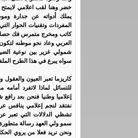
خضر وهنا لقب اعلامي لايمتح م
يملك أدواته عن جدارة وم
المفردات وتقنيات الحوار التي
كاتب ومخرج متمرس فك حصار ال
العربي وعاد نحو موطنه لتكون
شمولي غزير بين نوعية الضيو
سواه يبرع في هذا الطرح المل
كاريزما تعبر العيون والعقول
للتسائل لماذا لاتفرد أمامه 
إعلاميا وطنيا فنحن بعد رافع
نفتقد لنجم إعلامي ينافس عربي
تشظي الدلالات التي تعبر ع
سمو ولي العهد رسالة متطورة لل
ونحن نريد فعلا من يروي الحكا