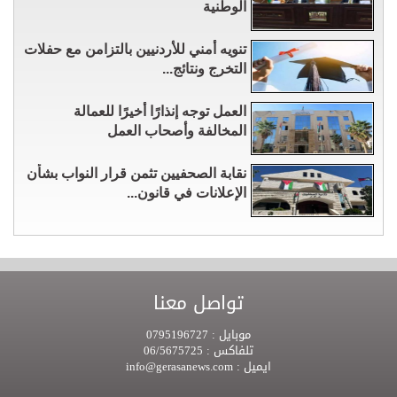
الوطنية
تنويه أمني للأردنيين بالتزامن مع حفلات
التخرج ونتائج...
العمل توجه إنذارًا أخيرًا للعمالة
المخالفة وأصحاب العمل
نقابة الصحفيين تثمن قرار النواب بشأن
الإعلانات في قانون...
تواصل معنا
موبايل :
0795196727
تلفاكس :
06/5675725
ايميل :
info@gerasanews.com