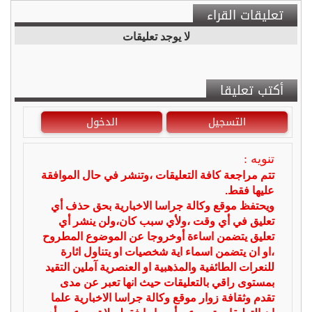
تعليقات القراء
لا يوجد تعليقات
أكتب تعليقا
التسجيل
الدخول
تنويه :
تتم مراجعة كافة التعليقات ،وتنشر في حال الموافقة
عليها فقط.
ويحتفظ موقع وكالة جراسا الاخبارية بحق حذف أي
تعليق في أي وقت ،ولأي سبب كان،ولن ينشر أي
تعليق يتضمن اساءة أوخروجا عن الموضوع المطروح
،او ان يتضمن اسماء اية شخصيات او يتناول اثارة
للنعرات الطائفية والمذهبية او العنصرية آملين التقيد
بمستوى راقي بالتعليقات حيث انها تعبر عن مدى
تقدم وثقافة زوار موقع وكالة جراسا الاخبارية علما