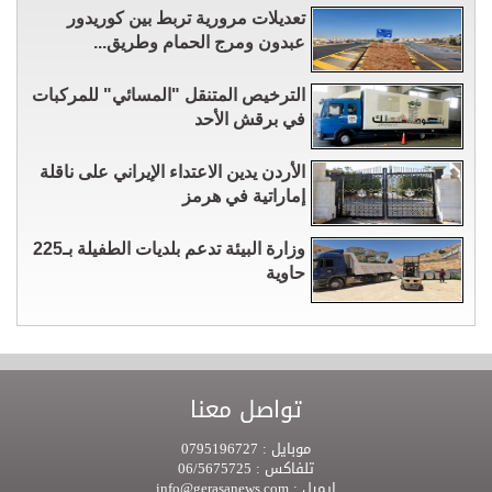
تعديلات مرورية تربط بين كوريدور
عبدون ومرج الحمام وطريق...
الترخيص المتنقل "المسائي" للمركبات
في برقش الأحد
الأردن يدين الاعتداء الإيراني على ناقلة
إماراتية في هرمز
وزارة البيئة تدعم بلديات الطفيلة بـ225
حاوية
تواصل معنا
موبايل :
0795196727
تلفاكس :
06/5675725
ايميل :
info@gerasanews.com