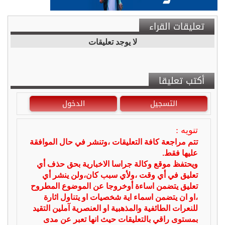
تعليقات القراء
لا يوجد تعليقات
أكتب تعليقا
التسجيل
الدخول
تنويه :
تتم مراجعة كافة التعليقات ،وتنشر في حال الموافقة
عليها فقط.
ويحتفظ موقع وكالة جراسا الاخبارية بحق حذف أي
تعليق في أي وقت ،ولأي سبب كان،ولن ينشر أي
تعليق يتضمن اساءة أوخروجا عن الموضوع المطروح
،او ان يتضمن اسماء اية شخصيات او يتناول اثارة
للنعرات الطائفية والمذهبية او العنصرية آملين التقيد
بمستوى راقي بالتعليقات حيث انها تعبر عن مدى