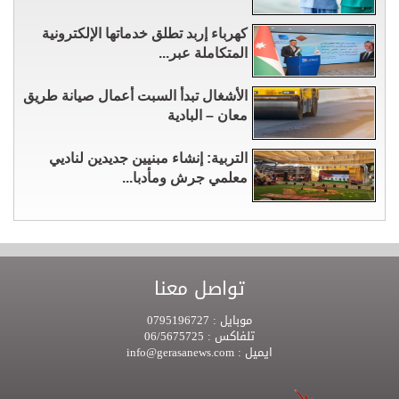
كهرباء إربد تطلق خدماتها الإلكترونية
المتكاملة عبر...
الأشغال تبدأ السبت أعمال صيانة طريق
معان – البادية
التربية: إنشاء مبنيين جديدين لناديي
معلمي جرش ومأدبا...
تواصل معنا
موبايل :
0795196727
تلفاكس :
06/5675725
ايميل :
info@gerasanews.com