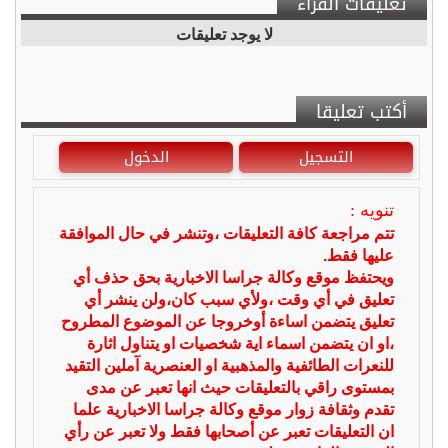
تعليقات القراء
لا يوجد تعليقات
أكتب تعليقا
التسجيل
الدخول
تنويه :
تتم مراجعة كافة التعليقات ،وتنشر في حال الموافقة
عليها فقط.
ويحتفظ موقع وكالة جراسا الاخبارية بحق حذف أي
تعليق في أي وقت ،ولأي سبب كان،ولن ينشر أي
تعليق يتضمن اساءة أوخروجا عن الموضوع المطروح
،او ان يتضمن اسماء اية شخصيات او يتناول اثارة
للنعرات الطائفية والمذهبية او العنصرية آملين التقيد
بمستوى راقي بالتعليقات حيث انها تعبر عن مدى
تقدم وثقافة زوار موقع وكالة جراسا الاخبارية علما
ان التعليقات تعبر عن أصحابها فقط ولا تعبر عن رأي